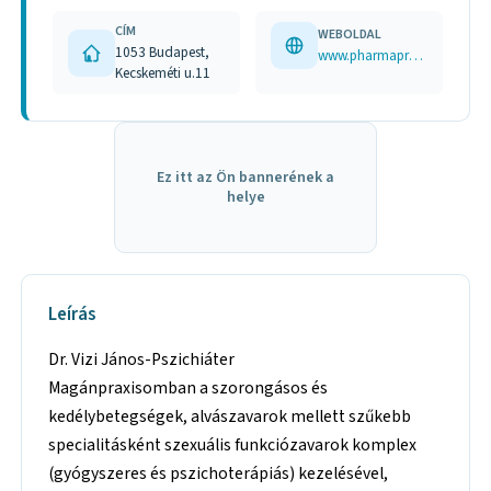
CÍM
WEBOLDAL
1053 Budapest,
www.pharmaproject.hu
Kecskeméti u.11
Ez itt az Ön bannerének a
helye
Leírás
Dr. Vizi János-Pszichiáter
Magánpraxisomban a szorongásos és
kedélybetegségek, alvászavarok mellett szűkebb
specialitásként szexuális funkciózavarok komplex
(gyógyszeres és pszichoterápiás) kezelésével,