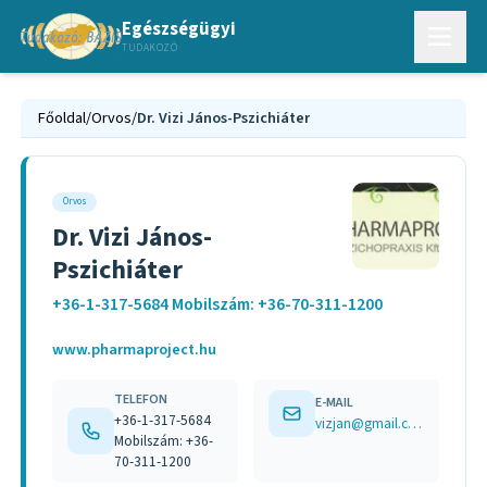
Egészségügyi
TUDAKOZÓ
Főoldal
/
Orvos
/
Dr. Vizi János-Pszichiáter
Orvos
Dr. Vizi János-
Pszichiáter
+36-1-317-5684 Mobilszám: +36-70-311-1200
www.pharmaproject.hu
TELEFON
E-MAIL
+36-1-317-5684
vizjan@gmail.com
Mobilszám: +36-
70-311-1200