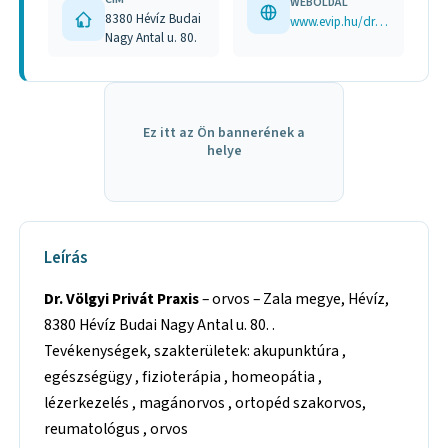
WEBOLDAL
8380 Hévíz Budai
www.evip.hu/drvolgyi
Nagy Antal u. 80.
Ez itt az Ön bannerének a
helye
Leírás
Dr. Völgyi Privát Praxis
– orvos – Zala megye, Hévíz,
8380 Hévíz Budai Nagy Antal u. 80. .
Tevékenységek, szakterületek: akupunktúra ,
egészségügy , fizioterápia , homeopátia ,
lézerkezelés , magánorvos , ortopéd szakorvos,
reumatológus , orvos