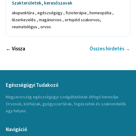
Szakterületek, keresőszavak
akupunktúra , egészségügy , fizioterápia , homeopátia ,
lézerkezelés , magánorvos , ortopéd szakorvos,
reumatológus , orvos
← Vissza
Összes hirdetés →
Egészségügyi Tudakozó
Magyarország egészségügyi szolgáltatóinak átfogó keresője.
Orvosok, kórházak, gyógyszertárak, fogászatok és szakrendelők
egy helyen.
Navigáció