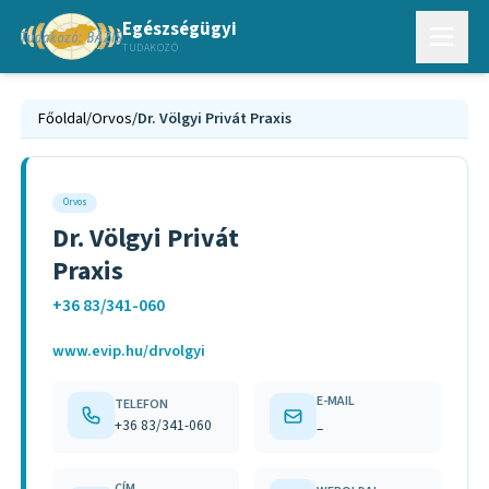
Egészségügyi
TUDAKOZÓ
Főoldal
/
Orvos
/
Dr. Völgyi Privát Praxis
Orvos
Dr. Völgyi Privát
Praxis
+36 83/341-060
www.evip.hu/drvolgyi
E-MAIL
TELEFON
+36 83/341-060
–
CÍM