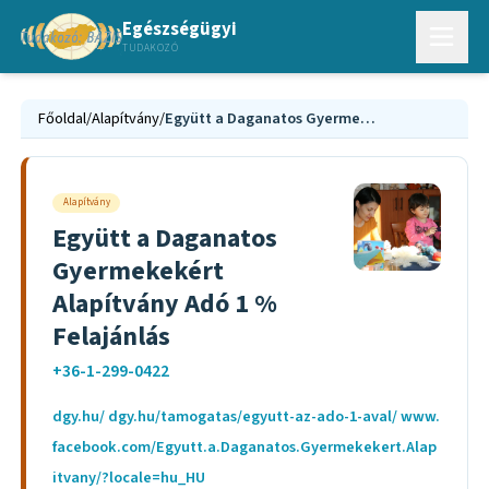
Egészségügyi
TUDAKOZÓ
Főoldal
/
Alapítvány
/
Együtt a Daganatos Gyermekekért Alapítvány Adó 1 % Felajánlás
Alapítvány
Együtt a Daganatos
Gyermekekért
Alapítvány Adó 1 %
Felajánlás
+36-1-299-0422
dgy.hu/ dgy.hu/tamogatas/egyutt-az-ado-1-aval/ www.
facebook.com/Egyutt.a.Daganatos.Gyermekekert.Alap
itvany/?locale=hu_HU