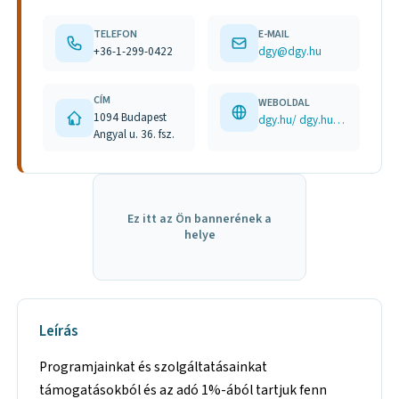
TELEFON
E-MAIL
+36-1-299-0422
dgy@dgy.hu
CÍM
WEBOLDAL
1094 Budapest
dgy.hu/ dgy.hu/tamogatas/egyutt-az-ado-1-aval/ www.facebook.com/Egyutt.a.Daganatos.Gyermekekert.Alapitvany/?locale=hu_HU
Angyal u. 36. fsz.
Ez itt az Ön bannerének a
helye
Leírás
Programjainkat és szolgáltatásainkat
támogatásokból és az adó 1%-ából tartjuk fenn