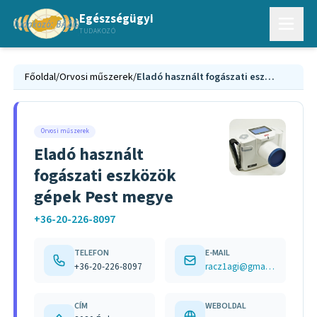
Egészségügyi
TUDAKOZÓ
Főoldal
/
Orvosi műszerek
/
Eladó használt fogászati eszközök gépek Pest megye
Orvosi műszerek
Eladó használt
fogászati eszközök
gépek Pest megye
+36-20-226-8097
TELEFON
E-MAIL
+36-20-226-8097
racz1agi@gmail.com
CÍM
WEBOLDAL