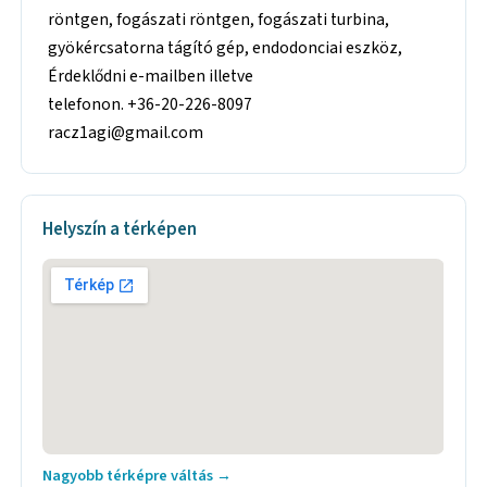
röntgen, fogászati röntgen, fogászati turbina,
gyökércsatorna tágító gép, endodonciai eszköz,
Érdeklődni e-mailben illetve
telefonon. +36-20-226-8097
racz1agi@gmail.com
Helyszín a térképen
Nagyobb térképre váltás →