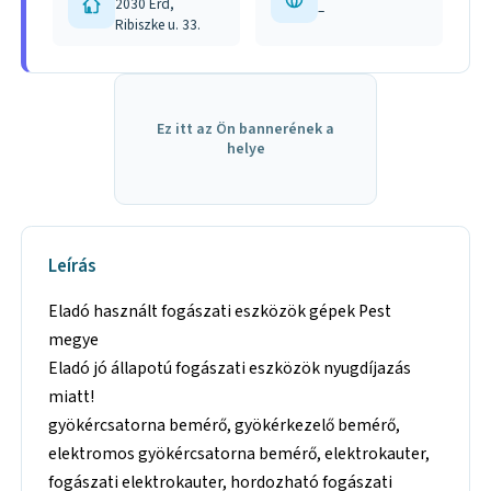
2030 Érd,
–
Ribiszke u. 33.
Ez itt az Ön bannerének a
helye
Leírás
Eladó használt fogászati eszközök gépek Pest
megye
Eladó jó állapotú fogászati eszközök nyugdíjazás
miatt!
gyökércsatorna bemérő, gyökérkezelő bemérő,
elektromos gyökércsatorna bemérő, elektrokauter,
fogászati elektrokauter, hordozható fogászati