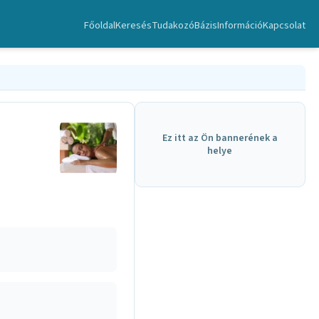
Főoldal
Keresés
TudakozóBázis
Információ
Kapcsolat
Ez itt az Ön bannerének a
helye