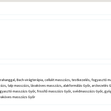
ltrahanggal, Bach-virágterápia, cellulit masszázs, testkezelés, fogyaszt
ázs, talp masszázs, lávaköves masszázs, alakformálás Győr, arckezelés Gy
 fogyasztó masszázs Győr, frissítő masszázs Győr, svédmasszázs Győr, gyó
ávaköves masszázs Győr