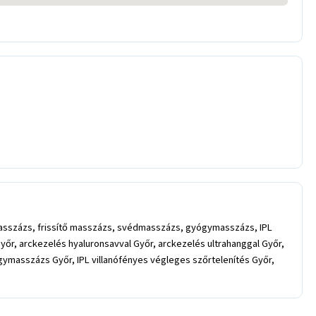
ó masszázs, frissítő masszázs, svédmasszázs, gyógymasszázs, IPL
őr, arckezelés hyaluronsavval Győr, arckezelés ultrahanggal Győr,
gymasszázs Győr, IPL villanófényes végleges szőrtelenítés Győr,