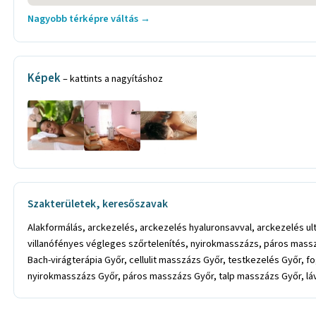
Nagyobb térképre váltás →
Képek
– kattints a nagyításhoz
Szakterületek, keresőszavak
Alakformálás, arckezelés, arckezelés hyaluronsavval, arckezelés u
villanófényes végleges szőrtelenítés, nyirokmasszázs, páros massz
Bach-virágterápia Győr, cellulit masszázs Győr, testkezelés Győr,
nyirokmasszázs Győr, páros masszázs Győr, talp masszázs Győr, l