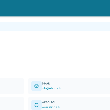
E-MAIL
info@elinda.hu
WEBOLDAL
www.elinda.hu