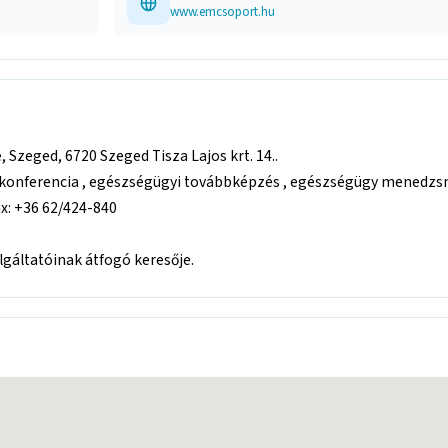
www.emcsoport.hu
Szeged, 6720 Szeged Tisza Lajos krt. 14..
konferencia , egészségügyi továbbképzés , egészségügy menedzsme
ax: +36 62/424-840
áltatóinak átfogó keresője.