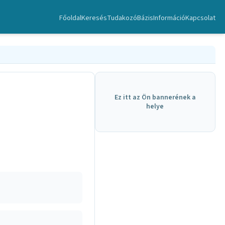
Főoldal
Keresés
TudakozóBázis
Információ
Kapcsolat
Ez itt az Ön bannerének a
helye