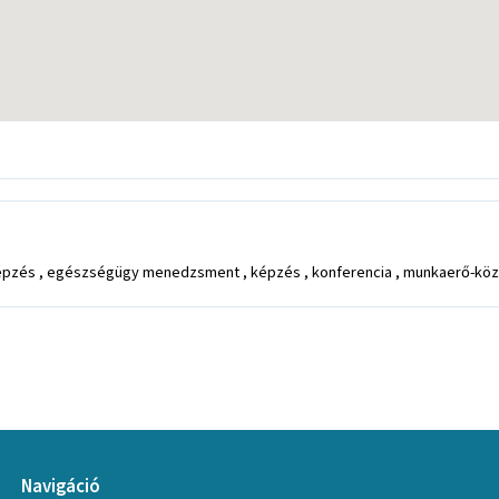
pzés , egészségügy menedzsment , képzés , konferencia , munkaerő-közv
Navigáció