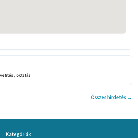
etítés , oktatás
Összes hirdetés →
Kategóriák