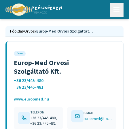
Egészségügyi
TUDAKOZÓ
Főoldal
/
Orvos
/
Europ-Med Orvosi Szolgáltató Kft.
Orvos
Europ-Med Orvosi
Szolgáltató Kft.
+36 23/445-480
+36 23/445-481
www.europmed.hu
TELEFON
E-MAIL
+36 23/445-480,
europmed@t-online.hu
+36 23/445-481