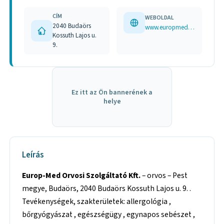
CÍM
WEBOLDAL
2040 Budaörs
www.europmed.hu
Kossuth Lajos u.
9.
Ez itt az Ön bannerének a
helye
Leírás
Europ-Med Orvosi Szolgáltató Kft.
– orvos – Pest
megye, Budaörs, 2040 Budaörs Kossuth Lajos u. 9. .
Tevékenységek, szakterületek: allergológia ,
bőrgyógyászat , egészségügy , egynapos sebészet ,