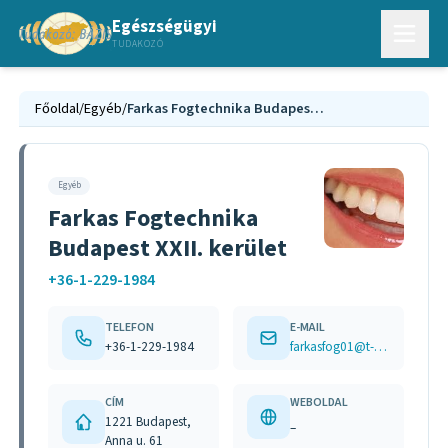
Egészségügyi
TUDAKOZÓ
Főoldal
/
Egyéb
/
Farkas Fogtechnika Budapest XXII. kerület
Egyéb
Farkas Fogtechnika
Budapest XXII. kerület
+36-1-229-1984
TELEFON
E-MAIL
+36-1-229-1984
farkasfog01@t-online.hu
CÍM
WEBOLDAL
1221 Budapest,
–
Anna u. 61