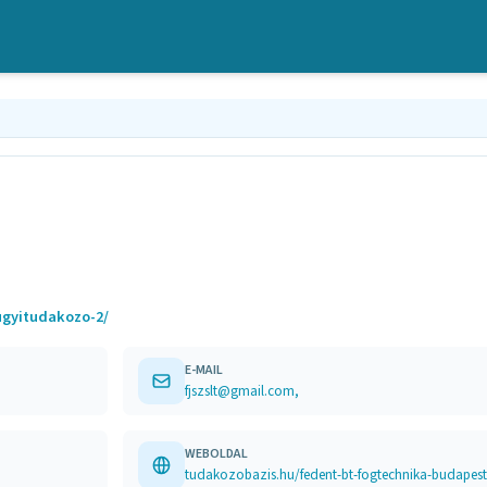
ugyitudakozo-2/
E-MAIL
fjszslt@gmail.com,
WEBOLDAL
tudakozobazis.hu/fedent-bt-fogtechnika-budapes