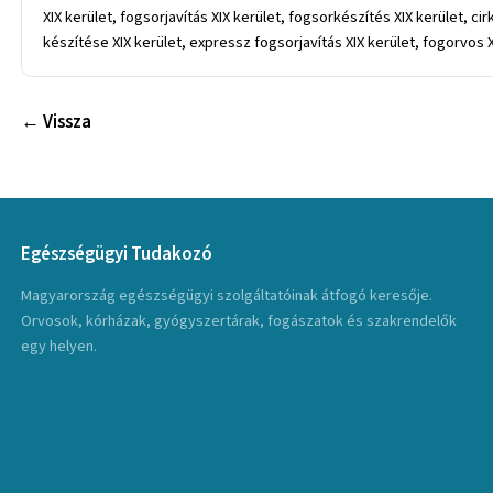
XIX kerület, fogsorjavítás XIX kerület, fogsorkészítés XIX kerület, c
készítése XIX kerület, expressz fogsorjavítás XIX kerület, fogorvos XI
← Vissza
Egészségügyi Tudakozó
Magyarország egészségügyi szolgáltatóinak átfogó keresője.
Orvosok, kórházak, gyógyszertárak, fogászatok és szakrendelők
egy helyen.