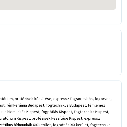
atórium, protézisek készítése, expressz fogsorjavítás, fogorvos,
pest, fémkerámia Budapest, fogtechnikus Budapest, fémlemez
kus hídmunkák Kispest, fogpótlás Kispest, fogtechnika Kispest,
boratórium Kispest, protézisek készítése Kispest, expressz
tétikus hídmunkák XIX kerület, fogpótlás XIX kerület, fogtechnika