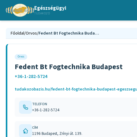
Egészségügyi
TUDAKOZÓ
Főoldal
/
Orvos
/
Fedent Bt Fogtechnika Budapest
Orvos
Fedent Bt Fogtechnika Budapest
+36-1-282-5724
tudakozobazis.hu/fedent-bt-fogtechnika-budapest-egeszseg
TELEFON
+36-1-282-5724
CÍM
1196 Budapest, Zrínyi út. 139.