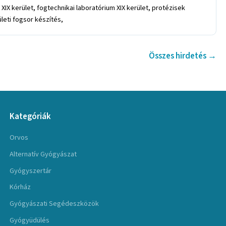
 XIX kerület, fogtechnikai laboratórium XIX kerület, protézisek
ületi fogsor készítés,
Összes hirdetés →
Kategóriák
Orvos
Alternatív Gyógyászat
Gyógyszertár
Kórház
Gyógyászati Segédeszközök
Gyógyüdülés