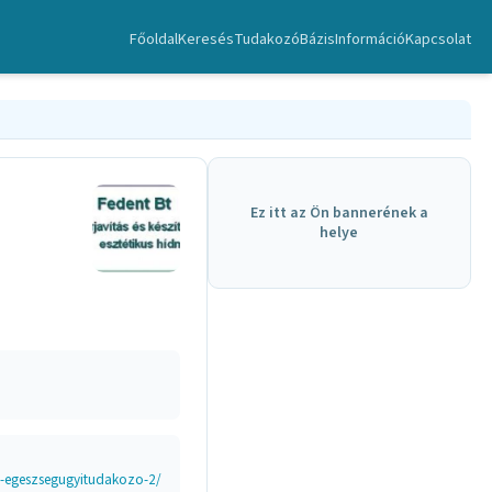
Főoldal
Keresés
TudakozóBázis
Információ
Kapcsolat
Ez itt az Ön bannerének a
helye
t-egeszsegugyitudakozo-2/