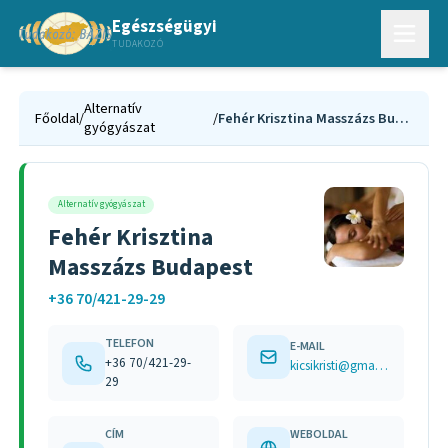
Egészségügyi
TUDAKOZÓ
Alternatív
Főoldal
/
/
Fehér Krisztina Masszázs Budapest
gyógyászat
Alternatív gyógyászat
Fehér Krisztina
Masszázs Budapest
+36 70/421-29-29
TELEFON
E-MAIL
+36 70/421-29-
kicsikristi@gmail.com
29
CÍM
WEBOLDAL