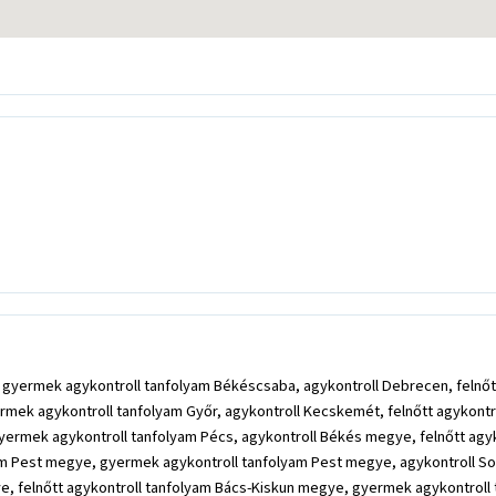
, gyermek agykontroll tanfolyam Békéscsaba, agykontroll Debrecen, felnő
yermek agykontroll tanfolyam Győr, agykontroll Kecskemét, felnőtt agykon
gyermek agykontroll tanfolyam Pécs, agykontroll Békés megye, felnőtt ag
yam Pest megye, gyermek agykontroll tanfolyam Pest megye, agykontroll S
e, felnőtt agykontroll tanfolyam Bács-Kiskun megye, gyermek agykontroll