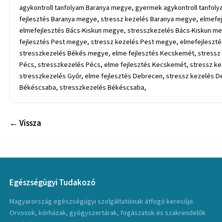
agykontroll tanfolyam Baranya megye, gyermek agykontroll tanfol
fejlesztés Baranya megye, stressz kezelés Baranya megye, elmefe
elmefejlesztés Bács-Kiskun megye, stresszkezelés Bács-Kiskun m
fejlesztés Pest megye, stressz kezelés Pest megye, elmefejlesz
stresszkezelés Békés megye, elme fejlesztés Kecskemét, stressz 
Pécs, stresszkezelés Pécs, elme fejlesztés Kecskemét, stressz ke
stresszkezelés Győr, elme fejlesztés Debrecen, stressz kezelés 
Békéscsaba, stresszkezelés Békéscsaba,
← Vissza
Egészségügyi Tudakozó
Magyarország egészségügyi szolgáltatóinak átfogó keresője.
Orvosok, kórházak, gyógyszertárak, fogászatok és szakrendelők