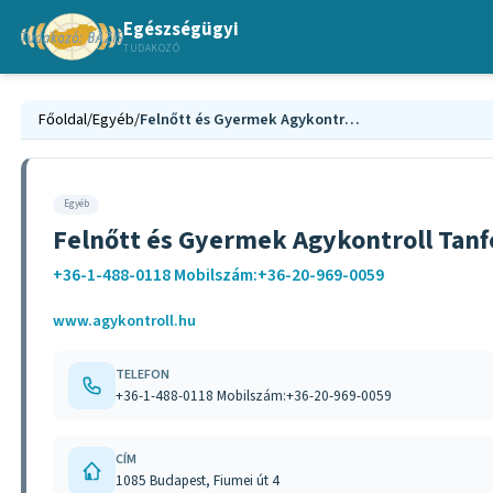
Egészségügyi
TUDAKOZÓ
Főoldal
/
Egyéb
/
Felnőtt és Gyermek Agykontroll Tanfolyamok Budapest
Egyéb
Felnőtt és Gyermek Agykontroll Tan
+36-1-488-0118 Mobilszám:+36-20-969-0059
www.agykontroll.hu
TELEFON
+36-1-488-0118 Mobilszám:+36-20-969-0059
CÍM
1085 Budapest, Fiumei út 4