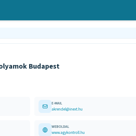
folyamok Budapest
E-MAIL
akrendel@inext.hu
WEBOLDAL
www.agykontroll.hu