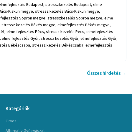
 elmefejlesztés Budapest, stresszkezelés Budapest, elme
Bács-Kiskun megye, stressz kezelés Bács-Kiskun megye,
efejlesztés Sopron megye, stresszkezelés Sopron megye, elme
, stressz kezelés Békés megye, elmefejlesztés Békés megye,
, elme fejlesztés Pécs, stressz kezelés Pécs, elmefejlesztés
lme fejlesztés Győr, stressz kezelés Győr, elmefejlesztés Győr,
sztés Békéscsaba, stressz kezelés Békéscsaba, elmefejlesztés
Összes hirdetés →
Kategóriák
Orvos
Alternatív Gyógyászat