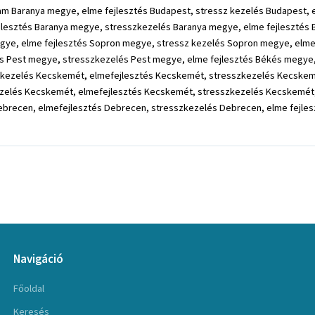
yam Baranya megye, elme fejlesztés Budapest, stressz kezelés Budapest,
jlesztés Baranya megye, stresszkezelés Baranya megye, elme fejlesztés 
egye, elme fejlesztés Sopron megye, stressz kezelés Sopron megye, elm
tés Pest megye, stresszkezelés Pest megye, elme fejlesztés Békés megye
kezelés Kecskemét, elmefejlesztés Kecskemét, stresszkezelés Kecskemét
zelés Kecskemét, elmefejlesztés Kecskemét, stresszkezelés Kecskemét, e
Debrecen, elmefejlesztés Debrecen, stresszkezelés Debrecen, elme fejle
Navigáció
Főoldal
Keresés