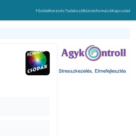
Főoldal
Keresés
TudakozóBázis
Információ
Kapcsolat