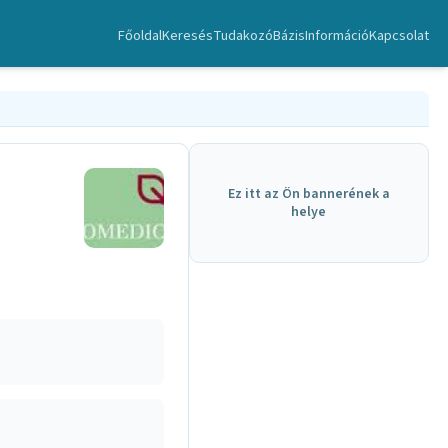
Főoldal
Keresés
TudakozóBázis
Információ
Kapcsolat
Ez itt az Ön bannerének a
helye