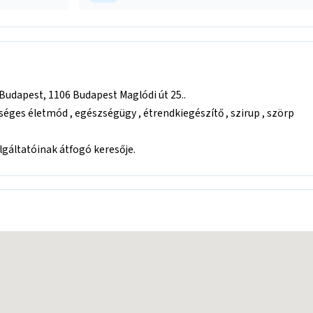
Budapest, 1106 Budapest Maglódi út 25..
ges életmód , egészségügy , étrendkiegészítő , szirup , szörp
áltatóinak átfogó keresője.