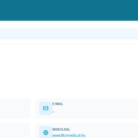
E-MAIL
–
WEBOLDAL
www.fitomedical.hu