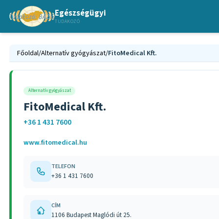
Egészségügyi
TUDAKOZÓ
Főoldal
/
Alternatív gyógyászat
/
FitoMedical Kft.
Alternatív gyógyászat
FitoMedical Kft.
+36 1 431 7600
www.fitomedical.hu
TELEFON
+36 1 431 7600
CÍM
1106 Budapest Maglódi út 25.