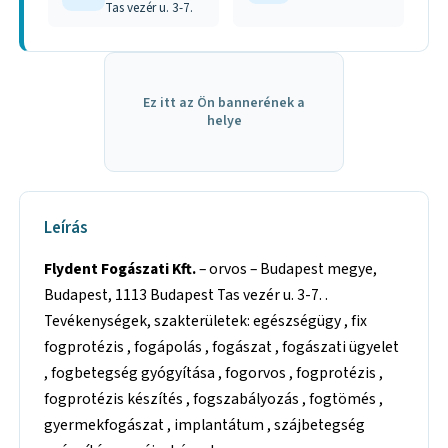
Tas vezér u. 3-7.
Ez itt az Ön bannerének a
helye
Leírás
Flydent Fogászati Kft.
– orvos – Budapest megye,
Budapest, 1113 Budapest Tas vezér u. 3-7. .
Tevékenységek, szakterületek: egészségügy , fix
fogprotézis , fogápolás , fogászat , fogászati ügyelet
, fogbetegség gyógyítása , fogorvos , fogprotézis ,
fogprotézis készítés , fogszabályozás , fogtömés ,
gyermekfogászat , implantátum , szájbetegség