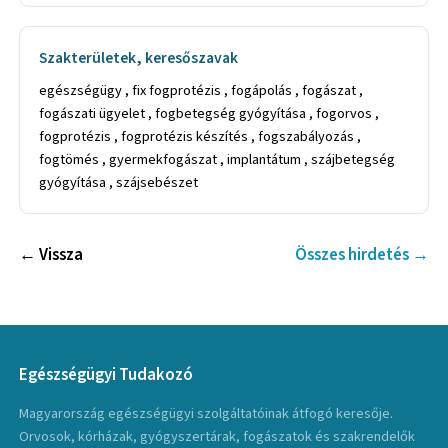
Szakterületek, keresőszavak
egészségügy , fix fogprotézis , fogápolás , fogászat ,
fogászati ügyelet , fogbetegség gyógyítása , fogorvos ,
fogprotézis , fogprotézis készítés , fogszabályozás ,
fogtömés , gyermekfogászat , implantátum , szájbetegség
gyógyítása , szájsebészet
← Vissza
Összes hirdetés →
Egészségügyi Tudakozó
Magyarország egészségügyi szolgáltatóinak átfogó keresője.
Orvosok, kórházak, gyógyszertárak, fogászatok és szakrendelők