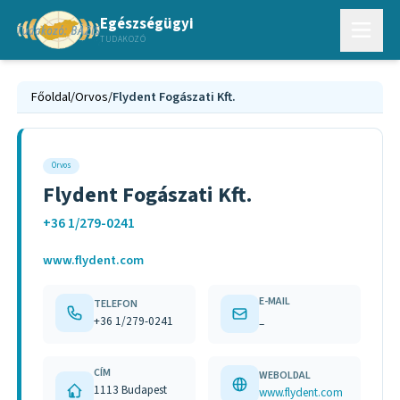
Egészségügyi
TUDAKOZÓ
Főoldal
/
Orvos
/
Flydent Fogászati Kft.
Orvos
Flydent Fogászati Kft.
+36 1/279-0241
www.flydent.com
E-MAIL
TELEFON
+36 1/279-0241
–
CÍM
WEBOLDAL
1113 Budapest
www.flydent.com