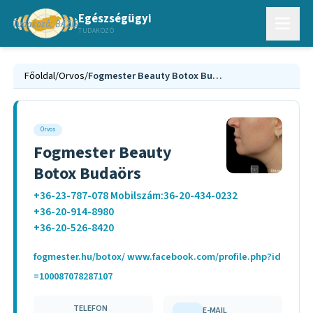
Egészségügyi
TUDAKOZÓ
Főoldal
/
Orvos
/
Fogmester Beauty Botox Budaörs
Orvos
Fogmester Beauty
Botox Budaörs
+36-23-787-078 Mobilszám:36-20-434-0232
+36-20-914-8980
+36-20-526-8420
fogmester.hu/botox/ www.facebook.com/profile.php?id
=100087078287107
TELEFON
E-MAIL