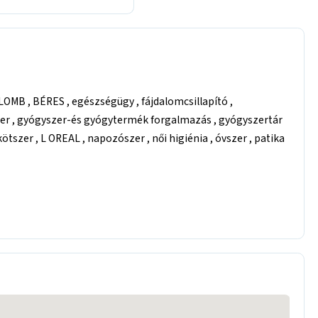
LOMB , BÉRES , egészségügy , fájdalomcsillapító ,
er , gyógyszer-és gyógytermék forgalmazás , gyógyszertár
tszer , L OREAL , napozószer , női higiénia , óvszer , patika