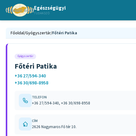
Egészségügyi
TUDAKOZÓ
Főoldal
/
Gyógyszertár
/
Főtéri Patika
Gyógyszertár
Főtéri Patika
+36 27/594-340
+36 30/698-8958
TELEFON
+36 27/594-340, +36 30/698-8958
CÍM
2626 Nagymaros Fő tér 10.