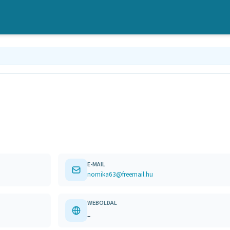
E-MAIL
nomika63@freemail.hu
WEBOLDAL
–