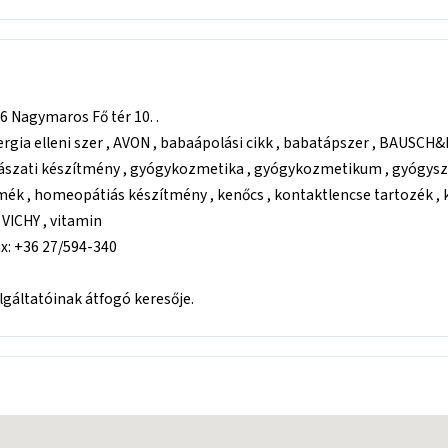
 Nagymaros Fő tér 10. .
ergia elleni szer , AVON , babaápolási cikk , babatápszer , BAUSCH&
yászati készítmény , gyógykozmetika , gyógykozmetikum , gyógysz
rmék , homeopátiás készítmény , kenőcs , kontaktlencse tartozék , kö
, VICHY , vitamin
ax: +36 27/594-340
áltatóinak átfogó keresője.