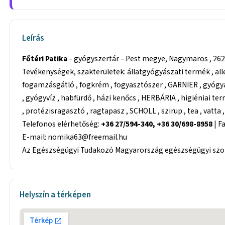
Leírás
Főtéri Patika
– gyógyszertár – Pest megye, Nagymaros , 2626
Tevékenységek, szakterületek: állatgyógyászati termék , all
fogamzásgátló , fogkrém , fogyasztószer , GARNIER , gyóg
, gyógyvíz , habfürdő , házi kenőcs , HERBÁRIA , higiéniai te
, protézisragasztó , ragtapasz , SCHOLL , szirup , tea , vatta 
Telefonos elérhetőség:
+36 27/594-340, +36 30/698-8958
| F
E-mail: nomika63@freemail.hu
Az Egészségügyi Tudakozó Magyarország egészségügyi szolg
Helyszín a térképen