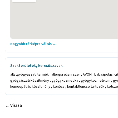
Nagyobb térképre váltás →
Szakterületek, keresőszavak
állatgyógyászati termék , allergia elleni szer , AVON , babaápolási
gyógyászati készítmény , gyógykozmetika , gyógykozmetikum , gyógy
homeopátiás készítmény , kenőcs , kontaktlencse tartozék , kötszer , 
← Vissza