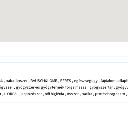
 cikk , babatápszer , BAUSCH&LOMB , BÉRES , egészségügy , fájdalomcsillap
szer , gyógyszer-és gyógytermék forgalmazás , gyógyszertár , gyógyvíz ,
L OREAL , napozószer , női higiénia , óvszer , patika , protézisragasztó , r