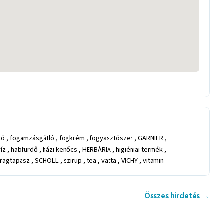
ító , fogamzásgátló , fogkrém , fogyasztószer , GARNIER ,
 habfürdő , házi kenőcs , HERBÁRIA , higiéniai termék ,
agtapasz , SCHOLL , szirup , tea , vatta , VICHY , vitamin
Összes hirdetés →