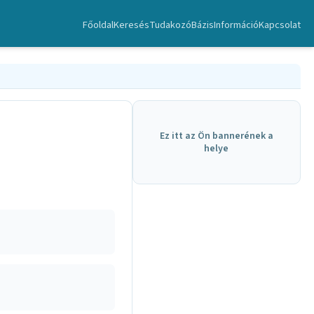
Főoldal
Keresés
TudakozóBázis
Információ
Kapcsolat
Ez itt az Ön bannerének a
helye