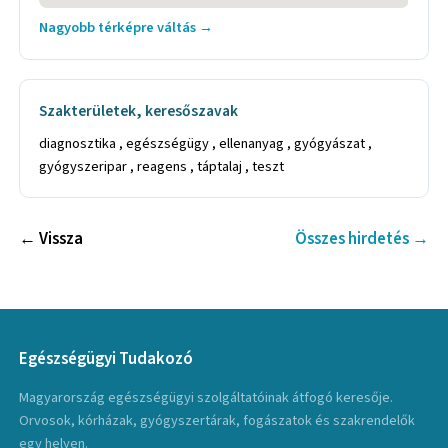
Nagyobb térképre váltás →
Szakterületek, keresőszavak
diagnosztika , egészségügy , ellenanyag , gyógyászat ,
gyógyszeripar , reagens , táptalaj , teszt
← Vissza
Összes hirdetés →
Egészségügyi Tudakozó
Magyarország egészségügyi szolgáltatóinak átfogó keresője.
Orvosok, kórházak, gyógyszertárak, fogászatok és szakrendelők
egy helyen.