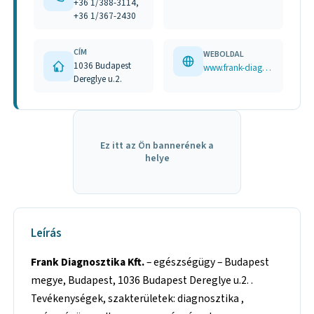
+36 1/388-3114,
+36 1/367-2430
CÍM
WEBOLDAL
1036 Budapest
www.frank-diagn.hu
Dereglye u.2.
Ez itt az Ön bannerének a
helye
Leírás
Frank Diagnosztika Kft.
– egészségügy – Budapest
megye, Budapest, 1036 Budapest Dereglye u.2. .
Tevékenységek, szakterületek: diagnosztika ,