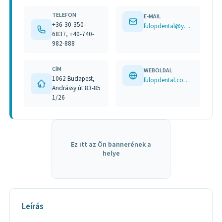
TELEFON
E-MAIL
+36-30-350-
fulopdental@yahoo.com
6837, +40-740-
982-888
CÍM
WEBOLDAL
1062 Budapest,
fulopdental.com m.facebook.com/people/F%C3%BCl%C3%B6p-Dental-Budapest/100082812155081/
Andrássy út 83-85
1/26
Ez itt az Ön bannerének a
helye
Leírás