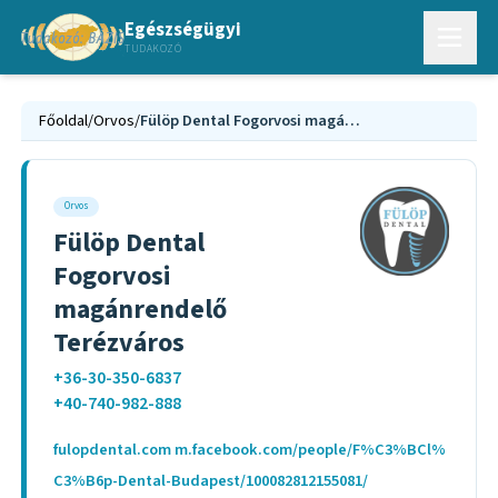
Egészségügyi
TUDAKOZÓ
Főoldal
/
Orvos
/
Fülöp Dental Fogorvosi magánrendelő Terézváros
Orvos
Fülöp Dental
Fogorvosi
magánrendelő
Terézváros
+36-30-350-6837
+40-740-982-888
fulopdental.com m.facebook.com/people/F%C3%BCl%
C3%B6p-Dental-Budapest/100082812155081/