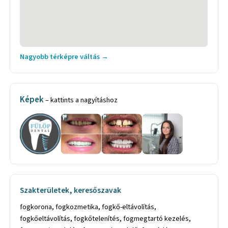
Nagyobb térképre váltás →
Képek
– kattints a nagyításhoz
Szakterületek, keresőszavak
fogkorona, fogkozmetika, fogkő-eltávolítás, fogkőeltávolítás, fogkőtelenítés, fogmegtartó kezelés, fogorvosi rendelés, fogorvosi rendelő, fogpótlás, fogpótlástan, fogprotézis, fogprotézis készítés, fogröntgen, fogszabályozás, fogszabályozó kezelés, fogszabályzó, fogtechnikai labor, fogtechnikai laboratórium, fogtechnikai munka, fogtömés, gyerekfogászat, gyermek fogorvosi rendelés, gyermek fogszabályozás, gyermekfogászat, gyökérkezelés, gyökértömés, ideiglenes fogtömés, implantációs fog, implantálás, implantátum, implantátum beültetés, implantátum minőségellenőrzés, implantátum pótlás, implantátumos fogmű, implantológia, intraorális diagnosztika, kerámia korona, kerámia protézis, kezelés altatásban, kivehető fogpótlás, kivehető fogszabályzó, konzerváló fogászat, nemesfém fogpótlás, öntött fogkorona, plasztikus fogtömés, prevenciós program, prevenciós tanácsadás, professzionális fogfehérítés, protézis, ragasztott fogszabályzó, részleges protetika, rögzített fogszabályzó, röntgenanalitika, röntgendiagnosztika, szájhigiéné, szájhigiénés kezelés, szájhigiénés tanácsadás, szájhigiénia, szájhigiéniás kezelés, szájsebészeti ellátás, szájsebészeti kezelés, szájsebészeti kisműtét, szájsebészeti műtét, tejfogszuvasodás kezelés, teljes fogpótlás, teljes fogprotézis, teljes körű fogászati ellátás, teljes protetika, ultrahangos fogkő-eltávolítás, ultrahangos fogkőeltávolítás, VIP kezelés, esztétikai fogászati kezelés, esztétikai fogpótlás, esztétikai fogtömés, esztétikai pótlás, fájdalommentes fogászat, fájdalommentes fogászati ellátás, fájdalommentes fogászati kezelés, fájdalommentes fogorvosi kezelés, fájdalommentes kezelés, fájdalommentes kezelés ózonnal, felnőtt fogszabályozás, fém fogszabályzó, fémkerámia korona, fémlemezes fogpótlás, fémváz nélküli fogpótlás, fémvázas fogpótlás, fix fogpótlás, fix fogprotézis, fogászat altatásban, fogászati ellátás, fogászati ellátás altatásban, fogászati implantátum, fogászati kezelés altatásban, fogászati rendelés, fogászati szolgáltatás, fogékszer felhelyezés, fogfehérítés, fogfúrás altatásban, foghúzás, foghúzás, altatásban fogászat, altatásban végzett fogászat, altatásban végzett kezelés, altatásos fogászat, ambuláns betegellátás, ambuláns ellátás, ambuláns járóbeteg-ellátás, ambuláns kezelés, ambuláns műtét, ambuláns rendelés, általános fogászat, általános fogászati szolgáltatás, barázdazárás, bölcsességfog ellátása, bölcsességfog eltávolítás, bölcsességfog felszabadítás, dentálhigiénia, depurálás, endodontiai anyag, endodontiai eszköz, endodontológia, esztétikai fogászat, magánfogorvos VI.kerület, állapotfelmérés Budapest 6 kerület, szájvizsgálat Budapest 6 kerület, kezelési terv Budapest 6 kerület, kontroll szájvizsgálat Budapest 6 kerület, fogkő eltávolítás Budapest 6 kerület, fogfehérítés Budapest 6 kerület, dentalhigiene Budapest 6 kerület, fogkő eltávolítás Budapest 6 kerület, subgiginális küret Budapest 6 kerület, íny alatti tisztítás Budapest 6 kerület, otthoni fogfehérítés Budapest 6 kerület, fényrekötő tömés Budapest 6 kerület, gyökérkezelés Budapest 6 kerület, műanyag inlay Budapest 6 kerület, porcelán inlay Budapest 6 kerület, arany inlay Budapest 6 kerület, aranykerámia inlay Budapest 6 kerület, galvánarany inlay porcelán leplezéssel Budapest 6 kerület, fogpótlások Budapest 6 kerület, ideiglenes korona Budapest 6 kerület, fémmentes porcelán korona Budapest 6 kerület, cirkon korona Budapest 6 kerület, porcelán héj Budapest 6 kerület, kivehető fogpótlások Budapest 6 kerület, teljes fogsor műanyag fogakkal Budapest 6 kerület, teljes fogsor porcelán fogakkal Budapest 6 kerület, fog javítások Budapest 6 kerület, fog alábélelés Budapest 6 kerület, szájsebészet Budapest 6 kerület, fog extractio Budapest 6 kerület, foghúzás Budapest 6 kerület, fog extactio feltárásból Budapest 6 kerület, fogbeültetés Budapest 6 kerület, implantálás Budapest 6 kerület, fog dentis implantálás Budapest 6 kerület, fog implantátum felépítmény Budapest 6 kerület, általános fogászat Budapest 6 kerület, amalgám csere Budapest 6 kerület, amalgámtömés cseréje Budapest 6 kerület, ambuláns fogászati ellátás Budapest 6 kerület, barázdazárás Budapest 6 kerület, beragasztott fogpótlás Budapest 6 kerület, bölcsességfog ellátása Budapest 6 kerület, bölcsességfog eltávolítás Budapest 6 kerület, cirkon korona Budapest 6 kerület, cirkon pótlás Budapest 6 kerület, cirkónium korona Budapest 6 kerület, csapos fog Budapest 6 kerület, éjszakai fogszabályozás Budapest 6 kerület, érzékeny fogfelszín kezelés Budapest 6 kerület, esztétikai fogászat Budapest 6 kerület, esztétikai fogpótlás Budapest 6 kerület, esztétikai fogszabályozás Budapest 6 kerület, esztétikai fogtömés Budapest 6 kerület, esztétikai pótlás Budapest 6 kerület, esztétikai tömés Budapest 6 kerület, esztétikus fogpótlás Budapest 6 kerület, esztétikus korona Budapest 6 kerület, esztétikus pótlás Budapest 6 kerület, esztétikus tömés Budapest 6 kerület, fájdalommentes fogászat Budapest 6 kerület, fájdalommentes fogászati kezelés Budapest 6 kerület, fehér fog Budapest 6 kerület, fehér tömés Budapest 6 kerület, felnőtt fogászat Budapest 6 kerület, felnőtt fogorvos Budapest 6 kerület, fémmentes esztétikus fogpótlás Budapest 6 kerület, fényrekötő esztétikus tömítés Budapest 6 kerület, fényrekötő tömés Budapest 6 kerület, fogászati magánrendelés Budapest 6 kerület, fogászati magánrendelő Budapest 6 kerület, fogászati rendelés Budapest 6 kerület, fogászati rendelő Budapest 6 kerület, fogászati szakrendelés Budapest 6 kerület, fogfehérítés Budapest 6 kerület, fogfúrás Budapest 6 kerület, foghiány pótlása Budapest 6 kerület, foghúzás Budapest 6 kerület, fogideg kezelés Budapest 6 kerület, fogínygyulladás Budapest 6 kerület, fogínygyulladás kezelés Budapest 6 kerület, fogkőeltávolítás Budapest 6 kerület, fogkorrekció Budapest 6 kerület, fogkőtelenítés Budapest 6 kerület, fognyaki érzékenység kezelése Budapest 6 kerület, fogorvosi ellátás Budapest 6 kerület, fogorvosi kezelés Budapest 6 kerület, fogorvosi rendelés Budapest 6 kerület, fogorvosi szakellátás Budapest 6 kerület, fogpótlás Budapest 6 kerület, fogprotézis Budapest 6 kerület, fogprotézis készítés Budapest 6 kerület, fogsor Budapest 6 kerület, fogsorjavítás Budapest 6 kerület, fogsorkészítés Budapest 6 kerület, fogszakorvosi ellátás Budapest 6 kerület, fogtömés csere Budapest 6 kerület, gyökérkezelés Budapest 6 kerület, kismama fogászat Budapest 6 kerület, teljes körű fogászati ellátás Budapest 6 kerület, fogkozmetika Budapest VI kerület, fogkő teljes körű eltávolítása Budapest VI kerület, fogkő-eltávolítás Budapest VI kerület, fogorvos Budapest VI kerület, fogorvos Budapest VI kerület, fogászat Budapest VI kerület, fogorvosi magánrendelő Budapest VI kerület, fogorvosi rendelés Budapest VI kerület, fogorvosi rendelő Budapest VI kerület, fogorvosi szakellátás Budapest VI kerület, fogkozmetika Terézváros, fogkő teljes körű eltávolítása Terézváros, fogkő-eltávolítás Terézváros, fogorvos Terézváros, fogorvos Terézváros, fogászat Terézváros, fogorvosi magánrendelő Terézváros, fogorvosi rendelés Terézváros, fogorvosi rendelő Terézváros, fogorvosi szakellátás Terézváros, Helbo lézerterápia Budapest 6 kerület, háromdimenziós digitális röntgenleképezés Budapest 6 kerület, 3D digitális röntgenleképezés Budapest 6 kerület, Cone Beam CT Budapest 6 kerület, gyermekfogászat Budapest 6 kerület, gyökérkezelés Budapest 6 kerület, gyökértömés Budapest 6 kerület, amalgám tömések cseréje Budapest 6 kerület, esztétikus tömések Budapest 6 kerület, Helbo lézerterápia Terézváros, háromdimenziós digitális röntgenleképezés Terézváros, 3D digitális röntgenleképezés Terézváros, Cone Beam CT Terézváros, gyermekfogászat Terézváros, gyökérkezelés Terézváros, gyökértömés Terézváros, amalgám tömések cseréje Terézváros, esztétikus tömések Terézváros, fogkorona Terézváros, fogkozmetika Terézváros, fogkő-eltávolítás Terézváros, fogkőeltávolítás Terézváros, fogkőtelenítés Terézváros, fogmegtartó kezelés Terézváros, fogorvosi rendelés Terézváros, fogorvosi rendelő Terézváros, fogpótlás Terézváros, fogpótlástan Terézváros, fogprotézis Terézváros, fogprotézis készítés Terézváros, fogröntgen Terézváros, fogszabályozás Terézváros, fogszabályozó kezelés Terézváros, fogszabályzó Terézváros, fogtechnikai labor Terézváros, fogtechnikai laboratórium Terézváros, fogtechnikai munka Terézváros, fogtömés Terézváros, gyerekfogászat Terézváros, gyermek fogorvosi rendelés Terézváros, gyermek fogszabályozás Terézváros, gyermekfogászat Terézváros, gyökérkezelés Terézváros, gyökértömés Terézváros, ideiglenes fogtömés Terézváros, implantációs fog Terézváros, implantálás Terézváros, implantátum Terézváros, implantátum beültetés Terézváros, implantátum minőségellenőrzés Terézváros, implantátum pótlás Terézváros, implantátumos fogmű Terézváros, implantológia Terézváros, intraorális diagnosztika Terézváros, kerámia korona Terézváros, kerámia protézis Terézváros, kezelés altatásban Terézváros, kivehető fogpótlás Terézváros, kivehető fogszabályzó Terézváros, konzerváló fogászat Terézváros, nemesfém fogpótlás Terézváros, öntött fogkorona Terézváros, plasztikus fogtömés Terézváros, prevenciós program Terézváros, prevenciós tanácsadás Terézváros, professzionális fogfehérítés Terézváros, protézis Terézváros, ragasztott fogszabályzó Terézváros, részleges protetika Terézváros, rögzített fogszabályzó Terézváros, röntgenanalitika Terézváros, röntgendiagnosztika Terézváros, szájhigiéné Terézváros, szájhigiénés kezelés Terézváros, szájhigiénés tanácsadás Terézváros, szájhigiénia Terézváros, szájhigiéniás kezelés Terézváros, szájsebészeti ellátás Terézváros, szájsebészeti kezelés Terézváros, szájsebészeti kisműtét Terézváros, szájsebészeti műtét Terézváros, tejfogszuvasodás kezelés Terézváros, teljes fogpótlás Terézváros, teljes fogprotézis Terézváros, teljes körű fogászati ellátás Terézváros, teljes protetika Terézváros, ultrahangos fogkő-eltávolítás Terézváros, ultrahangos fogkőeltávolítás Terézváros, VIP kezelés Terézváros, esztétikai fogászati kez