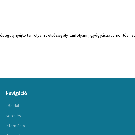
lsősegélynyújtó tanfolyam , elsősegély-tanfolyam , gyógyászat , mentés , s
Navigáció
Főoldal
Keresés
Információ