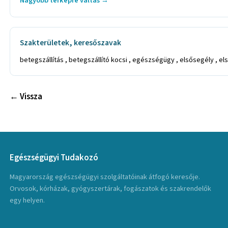
Nagyobb térképre váltás →
Szakterületek, keresőszavak
betegszállítás , betegszállító kocsi , egészségügy , elsősegély , e
← Vissza
Egészségügyi Tudakozó
Magyarország egészségügyi szolgáltatóinak átfogó keresője.
Orvosok, kórházak, gyógyszertárak, fogászatok és szakrendelők
egy helyen.