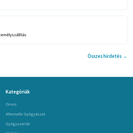
zemélyszállítás
Összes hirdetés →
Kategóriák
Orvos
Alternatív Gyógyászat
Gyógyszertár