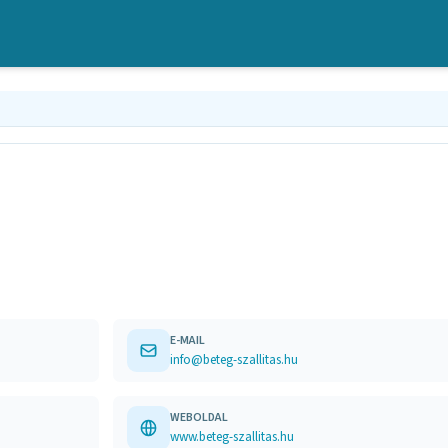
E-MAIL
info@beteg-szallitas.hu
WEBOLDAL
www.beteg-szallitas.hu