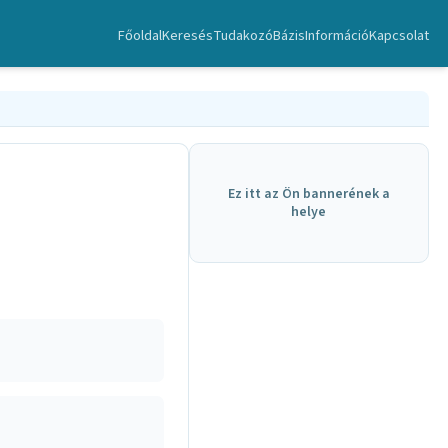
Főoldal
Keresés
TudakozóBázis
Információ
Kapcsolat
Ez itt az Ön bannerének a
helye