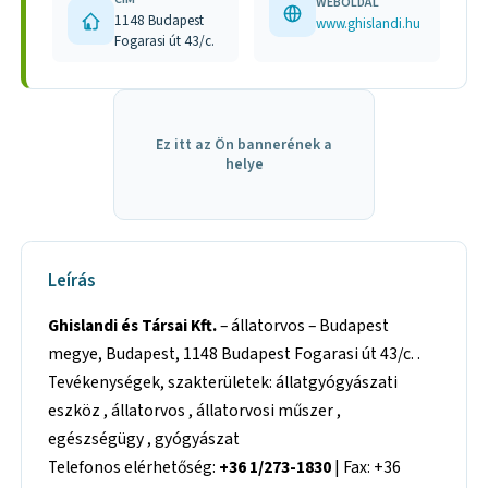
WEBOLDAL
1148 Budapest
www.ghislandi.hu
Fogarasi út 43/c.
Ez itt az Ön bannerének a
helye
Leírás
Ghislandi és Társai Kft.
– állatorvos – Budapest
megye, Budapest, 1148 Budapest Fogarasi út 43/c. .
Tevékenységek, szakterületek: állatgyógyászati
eszköz , állatorvos , állatorvosi műszer ,
egészségügy , gyógyászat
Telefonos elérhetőség:
+36 1/273-1830
| Fax: +36