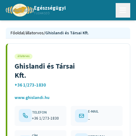
Egészségügyi
TUDAKOZÓ
Főoldal
/
állatorvos
/
Ghislandi és Társai Kft.
állatorvos
Ghislandi és Társai
Kft.
+36 1/273-1830
www.ghislandi.hu
E-MAIL
TELEFON
+36 1/273-1830
–
CÍM