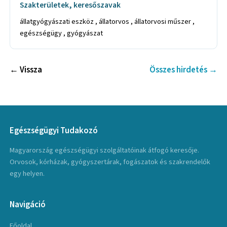
Szakterületek, keresőszavak
állatgyógyászati eszköz , állatorvos , állatorvosi műszer ,
egészségügy , gyógyászat
← Vissza
Összes hirdetés →
Egészségügyi Tudakozó
Magyarország egészségügyi szolgáltatóinak átfogó keresője.
Orvosok, kórházak, gyógyszertárak, fogászatok és szakrendelők
egy helyen.
Navigáció
Főoldal