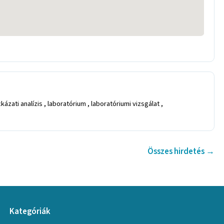
ati analízis , laboratórium , laboratóriumi vizsgálat ,
Összes hirdetés →
Kategóriák