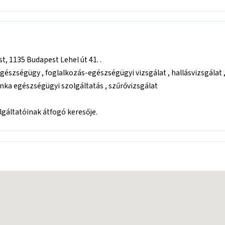
 1135 Budapest Lehel út 41. .
egészségügy , foglalkozás-egészségügyi vizsgálat , hallásvizsgálat 
munka egészségügyi szolgáltatás , szűrővizsgálat
áltatóinak átfogó keresője.