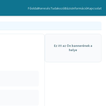
Főoldal
Keresés
TudakozóBázis
Információ
Kapcsolat
Ez itt az Ön bannerének a
helye