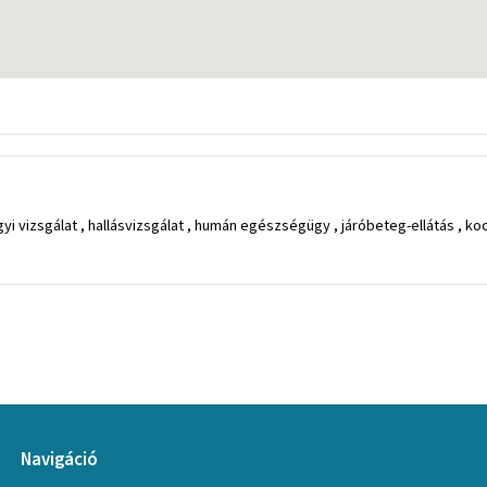
vizsgálat , hallásvizsgálat , humán egészségügy , járóbeteg-ellátás , kockáz
Navigáció