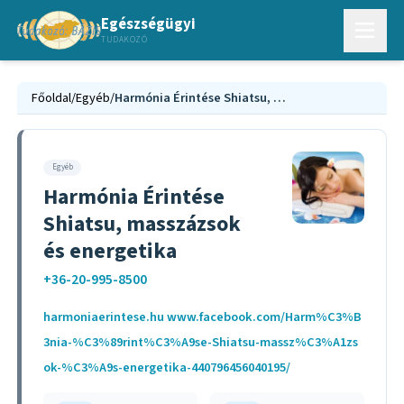
Egészségügyi
TUDAKOZÓ
Főoldal
/
Egyéb
/
Harmónia Érintése Shiatsu, masszázsok és energetika
Egyéb
Harmónia Érintése
Shiatsu, masszázsok
és energetika
+36-20-995-8500
harmoniaerintese.hu www.facebook.com/Harm%C3%B
3nia-%C3%89rint%C3%A9se-Shiatsu-massz%C3%A1zs
ok-%C3%A9s-energetika-440796456040195/