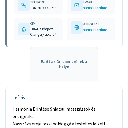
TELEFON
E-MAIL
+36-20-995-8500
harmoniaerintese@gmail.com
CÍM
WEBOLDAL
1064 Budapest,
harmoniaerintese.hu www.facebook.com/Harm%C3%B3nia-%C3%89rint%C3%A9se-Shiatsu-massz%C3%A1zsok-%C3%A9s-energetika-440796456040195/
Csengery utca 64.
Ez itt az Ön bannerének a
helye
Leírás
Harmónia Érintése Shiatsu, masszázsok és
energetika
Masszázs ereje teszi boldoggá a testet és lelket!