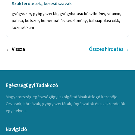
Szakterületek, keresőszavak
gyógyszer, gyógyszertár, gyógyhatású készítmény, vitamin,
patika, kötszer, homeopátiás készítmény, babaápolási cikk,
kozmetikum
← Vissza
Összes hirdetés →
Egészségügyi Tudakozó
Magyarország egészségügyi szolgáltatóinak átfogó keresője.
Orvosok, kórházak, gyógyszertárak, fogászatok és szakrendelők
egy helyen.
Navigáció