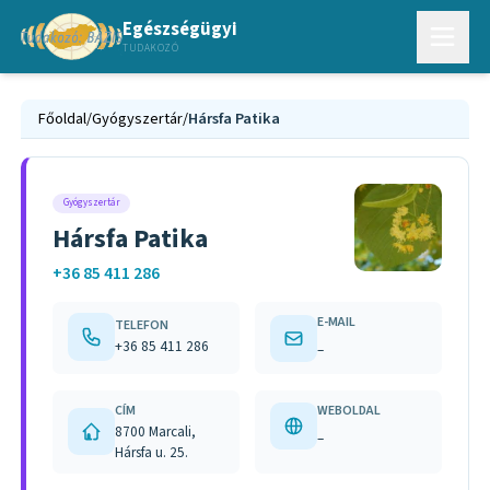
Egészségügyi
TUDAKOZÓ
Főoldal
/
Gyógyszertár
/
Hársfa Patika
Gyógyszertár
Hársfa Patika
+36 85 411 286
E-MAIL
TELEFON
+36 85 411 286
–
CÍM
WEBOLDAL
8700 Marcali,
–
Hársfa u. 25.