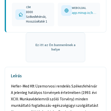
CÍM
WEBOLDAL
8000
app.minup.io/book/hefler-med-kft--
Székesfehérvár,
Hosszúsétatér 1
Ez itt az Ön bannerének a
helye
Leírás
Hefler-Med Kft Üzemorvosi rendelés Székesfehérvár
A jelenleg hatályos törvények értelmében (1993. évi
XCIII. Munkavédelemről szóló Törvény) minden
munkáltató foglalkozás-egészségügyi szolgáltatást