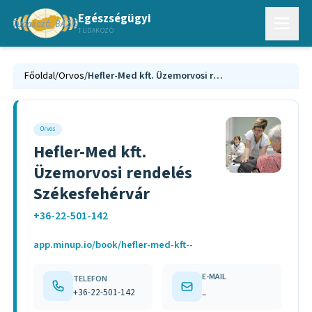
Egészségügyi
TUDAKOZÓ
Főoldal
/
Orvos
/
Hefler-Med kft. Üzemorvosi rendelés Székesfehérvár
Orvos
Hefler-Med kft.
Üzemorvosi rendelés
Székesfehérvár
+36-22-501-142
app.minup.io/book/hefler-med-kft--
E-MAIL
TELEFON
+36-22-501-142
–