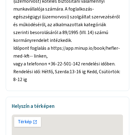
(üzemorvost) köteles biztosítani valamennyi
munkavállalója számára. A foglalkozás-
egészségügyi (üzemorvosi) szolgáltat szervezéséről
és működéséről, az alkalmazottak kategóriák
szerinti besorolásáról a 89/1995 (VII. 14) számú
kormányrendelet intézkedik.
Időpont foglalás a https://app.minup.io/book/hefler-
med-kft-- linken,
vagy a telefonon +36-22-501-142 rendelési időben.
Rendelési idő: Hétfő, Szerda:13-16 ig Kedd, Csütörtök:
8-12 ig
Helyszín a térképen