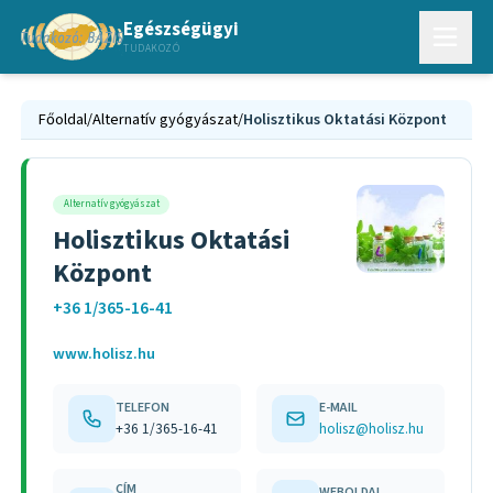
Egészségügyi
TUDAKOZÓ
Főoldal
/
Alternatív gyógyászat
/
Holisztikus Oktatási Központ
Alternatív gyógyászat
Holisztikus Oktatási
Központ
+36 1/365-16-41
www.holisz.hu
TELEFON
E-MAIL
+36 1/365-16-41
holisz@holisz.hu
CÍM
WEBOLDAL