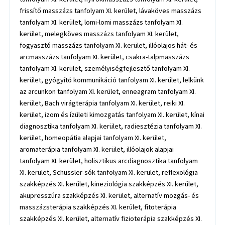
frissítő masszázs tanfolyam XI. kerület, lávaköves masszázs
tanfolyam XI. kerület, lomi-lomi masszázs tanfolyam XI.
kerület, melegköves masszázs tanfolyam XI. kerület,
fogyasztó masszázs tanfolyam XI. kerület, illóolajos hát- és
arcmasszázs tanfolyam XI. kerület, csakra-talpmasszázs
tanfolyam XI. kerület, személyiségfejlesztő tanfolyam XI.
kerület, gyógyító kommunikáció tanfolyam XI. kerület, lelkünk
az arcunkon tanfolyam XI. kerület, enneagram tanfolyam XI.
kerület, Bach virágterápia tanfolyam XI. kerület, reiki XI.
kerület, izom és ízületi kimozgatás tanfolyam XI. kerület, kínai
diagnosztika tanfolyam XI. kerület, radiesztézia tanfolyam XI.
kerület, homeopátia alapjai tanfolyam XI. kerület,
aromaterápia tanfolyam XI. kerület, illóolajok alapjai
tanfolyam XI. kerület, holisztikus arcdiagnosztika tanfolyam
XI. kerület, Schüssler-sók tanfolyam XI. kerület, reflexológia
szakképzés XI. kerület, kineziológia szakképzés XI. kerület,
akupresszúra szakképzés XI. kerület, alternatív mozgás- és
masszázsterápia szakképzés XI. kerület, fitoterápia
szakképzés XI. kerület, alternatív fizioterápia szakképzés XI.