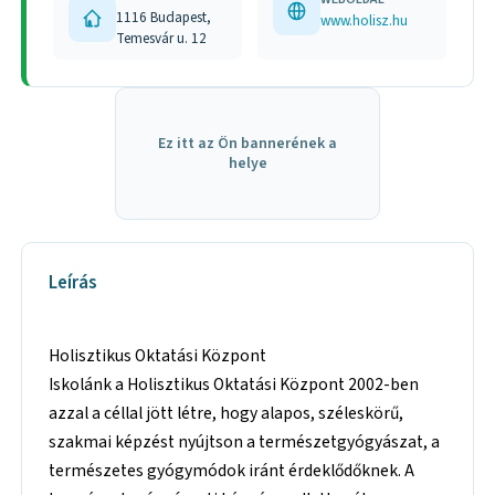
1116 Budapest,
www.holisz.hu
Temesvár u. 12
Ez itt az Ön bannerének a
helye
Leírás
Holisztikus Oktatási Központ
Iskolánk a Holisztikus Oktatási Központ 2002-ben
azzal a céllal jött létre, hogy alapos, széleskörű,
szakmai képzést nyújtson a természetgyógyászat, a
természetes gyógymódok iránt érdeklődőknek. A