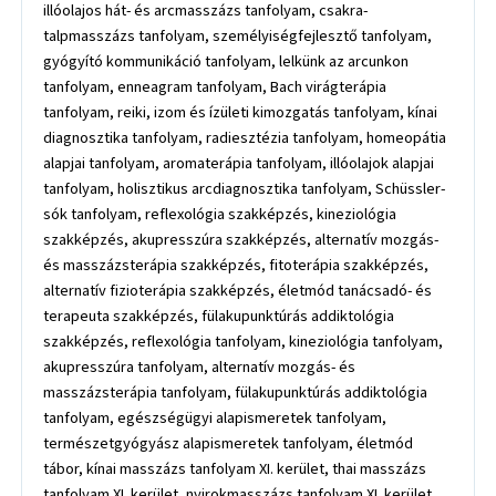
illóolajos hát- és arcmasszázs tanfolyam, csakra-
talpmasszázs tanfolyam, személyiségfejlesztő tanfolyam,
gyógyító kommunikáció tanfolyam, lelkünk az arcunkon
tanfolyam, enneagram tanfolyam, Bach virágterápia
tanfolyam, reiki, izom és ízületi kimozgatás tanfolyam, kínai
diagnosztika tanfolyam, radiesztézia tanfolyam, homeopátia
alapjai tanfolyam, aromaterápia tanfolyam, illóolajok alapjai
tanfolyam, holisztikus arcdiagnosztika tanfolyam, Schüssler-
sók tanfolyam, reflexológia szakképzés, kineziológia
szakképzés, akupresszúra szakképzés, alternatív mozgás-
és masszázsterápia szakképzés, fitoterápia szakképzés,
alternatív fizioterápia szakképzés, életmód tanácsadó- és
terapeuta szakképzés, fülakupunktúrás addiktológia
szakképzés, reflexológia tanfolyam, kineziológia tanfolyam,
akupresszúra tanfolyam, alternatív mozgás- és
masszázsterápia tanfolyam, fülakupunktúrás addiktológia
tanfolyam, egészségügyi alapismeretek tanfolyam,
természetgyógyász alapismeretek tanfolyam, életmód
tábor, kínai masszázs tanfolyam XI. kerület, thai masszázs
tanfolyam XI. kerület, nyirokmasszázs tanfolyam XI. kerület,