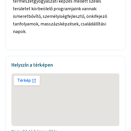
természetgyógyászati képzés mellett széles
területet körbeölelő programjaink vannak:
ismeretbővítő, személyiségfejlesztő, önkifejező
tanfolyamok, masszázsképzések, családállítási
napok.
Helyszín a térképen