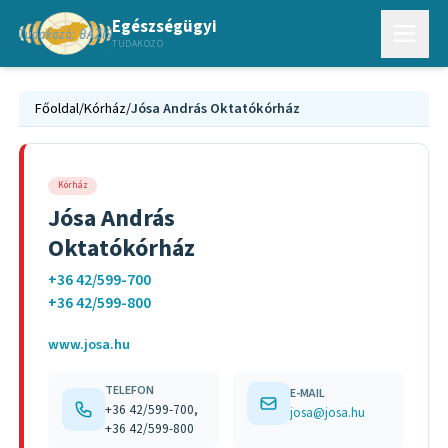
Egészségügyi
TUDAKOZÓ
Főoldal
/
Kórház
/
Jósa András Oktatókórház
Kórház
Jósa András
Oktatókórház
+36 42/599-700
+36 42/599-800
www.josa.hu
TELEFON
E-MAIL
+36 42/599-700,
josa@josa.hu
+36 42/599-800