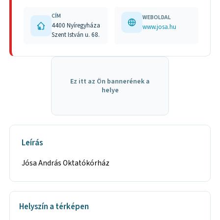
CÍM
WEBOLDAL
4400 Nyíregyháza
www.josa.hu
Szent István u. 68.
Ez itt az Ön bannerének a
helye
Leírás
Jósa András Oktatókórház
Helyszín a térképen