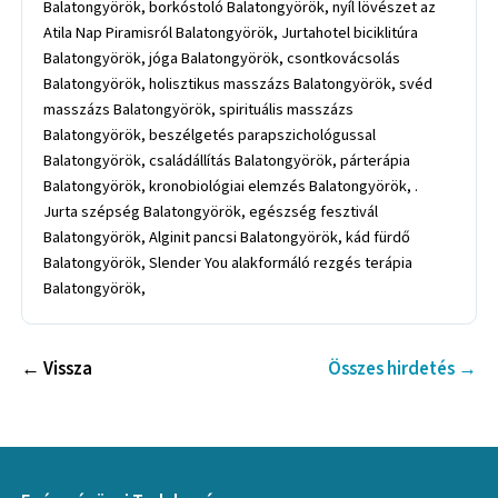
Balatongyörök, borkóstoló Balatongyörök, nyíl lövészet az
Atila Nap Piramisról Balatongyörök, Jurtahotel biciklitúra
Balatongyörök, jóga Balatongyörök, csontkovácsolás
Balatongyörök, holisztikus masszázs Balatongyörök, svéd
masszázs Balatongyörök, spirituális masszázs
Balatongyörök, beszélgetés parapszichológussal
Balatongyörök, családállítás Balatongyörök, párterápia
Balatongyörök, kronobiológiai elemzés Balatongyörök, .
Jurta szépség Balatongyörök, egészség fesztivál
Balatongyörök, Alginit pancsi Balatongyörök, kád fürdő
Balatongyörök, Slender You alakformáló rezgés terápia
Balatongyörök,
← Vissza
Összes hirdetés →