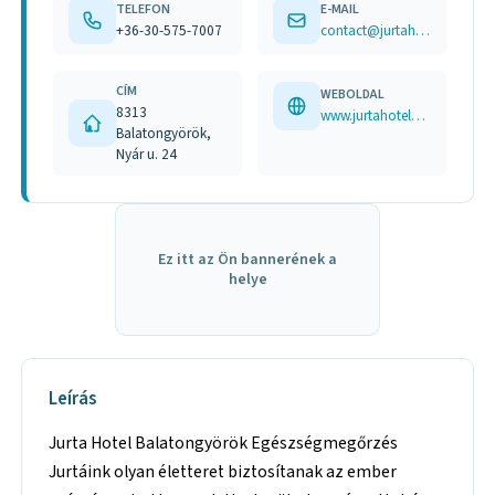
TELEFON
E-MAIL
+36-30-575-7007
contact@jurtahotelbalatongyorok.hu
CÍM
WEBOLDAL
8313
www.jurtahotelbalatongyorok.hu hu-hu.facebook.com/pages/category/Hotel/Jurta-Spirit-Plantation-Balatongyörök-947524188657193/
Balatongyörök,
Nyár u. 24
Ez itt az Ön bannerének a
helye
Leírás
Jurta Hotel Balatongyörök Egészségmegőrzés
Jurtáink olyan életteret biztosítanak az ember