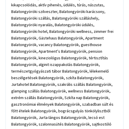
kikapcsolódás, aktív pihenés, üdülés, túrás, nászutas,
Balatongyöröki szilveszter, Balatongyöröki karácsony,
Balatongyöröki szállás, Balatongyöröki szálláshely,
Balatongyöröki nyaralás, Balatongyöröki üdülés,
Balatongyöröki hotel, Balatongyöröki wellness, zimmer frei
Balatongyörök, Gästehaus Balatongyörök, Apartment
Balatongyörök, vacancy Balatongyörök, guesthouse
Balatongyörök, Apartment’s Balatongyörök, pension
Balatongyörök, kineziológus Balatongyörök, tértisztítás
Balatongyörök, alginit iszappakolás Balatongyörök,
természetgyógyászati tábor Balatongyörök, lélekemelő
beszélgetések Balatongyörök, szkíta Balatongyörök,
Jurtahotel Balatongyörök, szakrális szállás Balatongyörök,
glamping szállás Balatongyörök, wellness Balatongyörök,
extrém szállás Balatongyörök, Szkíta nap Balatongyörök,
gasztronómiai élmények Balatongyörök, szabadban sült és
főtt ételek Balatongyörök, bográcsgulyás tönkölylisztből
Balatongyörök, Jurta-lángos Balatongyörök, lecsó est
Balatongyörök, szalonnasütés Balatongyörök, sajtkostóló