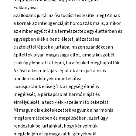
Földanyával.
Szállodánk jurtái az ősi tudást testesítik meg! Annak
a kornak az intelligenciáját hordozzák ma is, amikor
az ember együtt élt a természettel; egy élettérben és
egységben élék a benti életet, alázattal és
tisztelettel léptek a jurtába, hiszen szándékosan
építettek olyan magasságú ajtót, amely küszöbét
csak úgy lehetett átlépni, ha a fejüket meghajtották!
Az ősi tudás mintájára épültek a mi jurtáink is
minden mai kényelemmel ellátva!
Luxusjurtáink elősegítik az egység élmény
megélését, a párkapcsolat harmóniáját és
elmélyülését, a testi-lelki-szellemi töltekezést!
Mi magunk is elkötelezettek vagyunk a harmónia
megteremtésében és megélésében, ezért úgy
rendeztük be jurtáinkat, hogy kényelmük
megfeleljen a legmagasabb igényeknek!