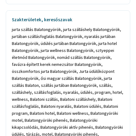
Szakterületek, keresőszavak
jurta szállás Balatongyörök, jurta szálláshely Balatongyörök,
jurtában szállásfoglalás Balatongyörök, nyaralás jurtában
Balatongyörök, üdülés jurtában Balatongyörök, jurta hotel
Balatongyörök, jurta wellness Balatongyörök, sztyeppei
életmód Balatongyörök, nomád szállás Balatongyörök,
favázra épített kerek nemezsátor Balatongyörök,
összkomfortos jurta Balatongyörök, Jurta üdülőközpont
Balatongyörök, ősi magyar szállás Balatongyörök, jurta
szállás Balaton, szállás jurtában Balatongyörök, szállás,
szálláshely, szállásfoglalás, nyaralás, üdülés, program, hotel,
wellness, Balatoni szállás, Balatoni szálláshely, Balatoni
szállásfoglalás, Balatoni nyaralás, Balatoni üdülés, Balatoni
program, Balatoni hotel, Balatoni wellness, Balatongyöröki
motel, Balatongyöröki pihenés, Balatongyöröki
kikapcsolódás, Balatongyöröki aktív pihenés, Balatongyöröki
üdülés, túrázás, motel, Balatongyöröki pihenés,