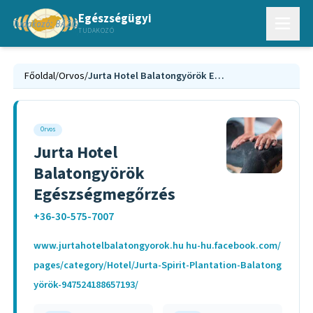
Egészségügyi
TUDAKOZÓ
Főoldal
/
Orvos
/
Jurta Hotel Balatongyörök Egészségmegőrzés
Orvos
Jurta Hotel
Balatongyörök
Egészségmegőrzés
+36-30-575-7007
www.jurtahotelbalatongyorok.hu hu-hu.facebook.com/
pages/category/Hotel/Jurta-Spirit-Plantation-Balatong
yörök-947524188657193/