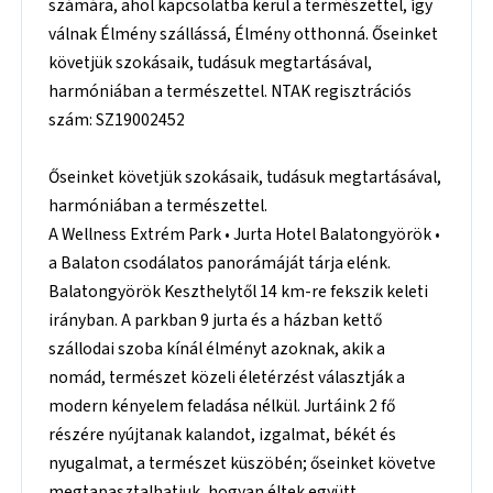
számára, ahol kapcsolatba kerül a természettel, így
válnak Élmény szállássá, Élmény otthonná. Őseinket
követjük szokásaik, tudásuk megtartásával,
harmóniában a természettel. NTAK regisztrációs
szám: SZ19002452
Őseinket követjük szokásaik, tudásuk megtartásával,
harmóniában a természettel.
A Wellness Extrém Park • Jurta Hotel Balatongyörök •
a Balaton csodálatos panorámáját tárja elénk.
Balatongyörök Keszthelytől 14 km-re fekszik keleti
irányban. A parkban 9 jurta és a házban kettő
szállodai szoba kínál élményt azoknak, akik a
nomád, természet közeli életérzést választják a
modern kényelem feladása nélkül. Jurtáink 2 fő
részére nyújtanak kalandot, izgalmat, békét és
nyugalmat, a természet küszöbén; őseinket követve
megtapasztalhatjuk, hogyan éltek együtt