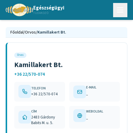
Egészségügyi
TUDAKOZÓ
Főoldal
/
Orvos
/
Kamillakert Bt.
Orvos
Kamillakert Bt.
+36 22/570-074
E-MAIL
TELEFON
+36 22/570-074
–
CÍM
WEBOLDAL
2483 Gárdony
–
Babits M. u. 5.