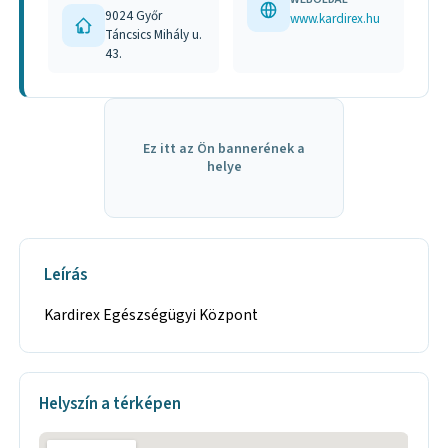
9024 Győr
www.kardirex.hu
Táncsics Mihály u.
43.
Ez itt az Ön bannerének a
helye
Leírás
Kardirex Egészségügyi Központ
Helyszín a térképen