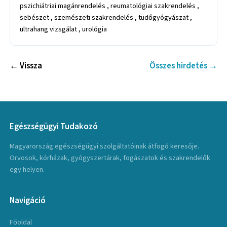
pszichiátriai magánrendelés , reumatológiai szakrendelés ,
sebészet , szemészeti szakrendelés , tüdőgyógyászat ,
ultrahang vizsgálat , urológia
← Vissza
Összes hirdetés →
Egészségügyi Tudakozó
Magyarország egészségügyi szolgáltatóinak átfogó keresője.
Orvosok, kórházak, gyógyszertárak, fogászatok és szakrendelők
egy helyen.
Navigáció
Főoldal