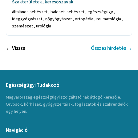
Szakterületek, keresőszavak
általános sebészet , baleseti sebészet , egészségügy ,
ideggyógyászat , nőgyógyászat , ortopédia , reumatológia ,
szemészet , urológia
← Vissza
Összes hirdetés →
Egészségügyi Tudakozó
Magyarország egészségügyi szolgáltatóinak átfogó keresője.
Orvosok, kórházak, gyógyszertárak, fogászatok és szakrendelők
egy helyen.
Navigáció