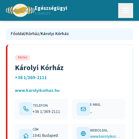
Egészségügyi
TUDAKOZÓ
Főoldal
/
Kórház
/
Károlyi Kórház
Kórház
Károlyi Kórház
+36 1/369-2111
www.karolyikorhaz.hu
E-MAIL
TELEFON
+36 1/369-2111
–
CÍM
WEBOLDAL
1041 Budapest
www.karolyikorhaz.hu