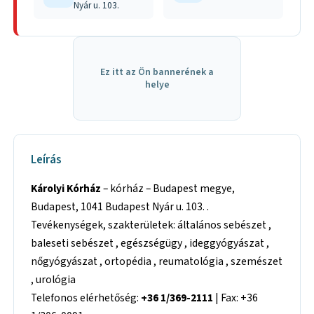
Nyár u. 103.
Ez itt az Ön bannerének a
helye
Leírás
Károlyi Kórház
– kórház – Budapest megye,
Budapest, 1041 Budapest Nyár u. 103. .
Tevékenységek, szakterületek: általános sebészet ,
baleseti sebészet , egészségügy , ideggyógyászat ,
nőgyógyászat , ortopédia , reumatológia , szemészet
, urológia
Telefonos elérhetőség:
+36 1/369-2111
| Fax: +36