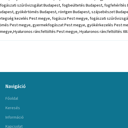
ogászati szűrővizsgálat Budapest, fogbeültetés Budapest, fogfehérítés 
apest, gyökértömés Budapest, röntgen Budapest, szájsebészet Budapest,
etegség kezelés Pest megye, fogásza Pest megye, fogászati szűrővizsgá
gtömés Pest megye, gyermekfogászat Pest megye, gyökérkezelés Pest m
egye,Hyaluronos ráncfeltöltés Pest megye, Hyaluronos ráncfeltöltés XIII.
Navigáció
Főoldal
Keresés
Információ
Kapcsolat