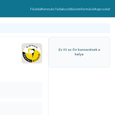
Főoldal
Keresés
TudakozóBázis
Információ
Kapcsolat
Ez itt az Ön bannerének a
helye