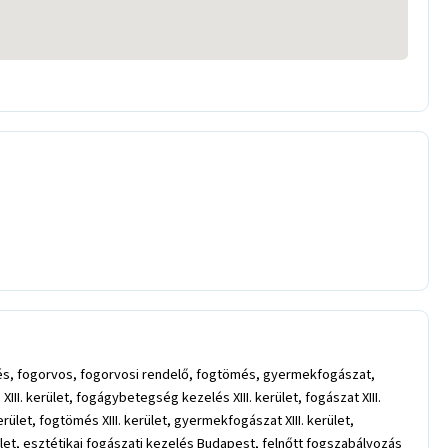
ítés, fogorvos, fogorvosi rendelő, fogtömés, gyermekfogászat,
II. kerület, fogágybetegség kezelés XIII. kerület, fogászat XIII.
 kerület, fogtömés XIII. kerület, gyermekfogászat XIII. kerület,
 kerület, esztétikai fogászati kezelés Budapest, felnőtt fogszabályozás