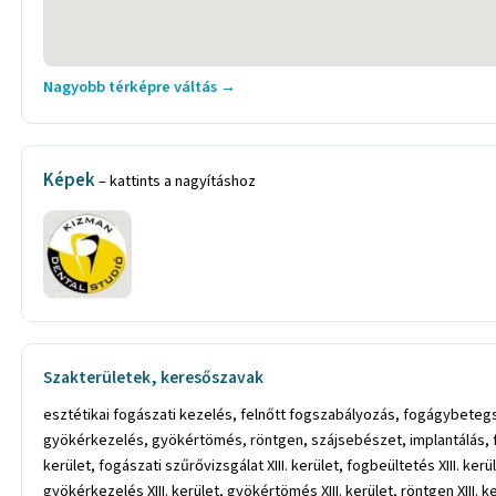
Nagyobb térképre váltás →
Képek
– kattints a nagyításhoz
Szakterületek, keresőszavak
esztétikai fogászati kezelés, felnőtt fogszabályozás, fogágybeteg
gyökérkezelés, gyökértömés, röntgen, szájsebészet, implantálás, fogp
kerület, fogászati szűrővizsgálat XIII. kerület, fogbeültetés XIII. kerü
gyökérkezelés XIII. kerület, gyökértömés XIII. kerület, röntgen XIII. k