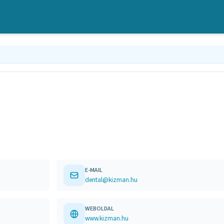
E-MAIL
dental@kizman.hu
WEBOLDAL
www.kizman.hu