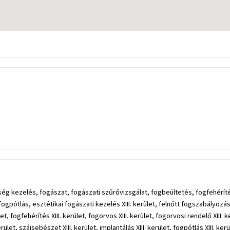
ség kezelés, fogászat, fogászati szűrővizsgálat, fogbeültetés, fogfehér
ótlás, esztétikai fogászati kezelés XIII. kerület, felnőtt fogszabályozás XI
let, fogfehérítés XIII. kerület, fogorvos XIII. kerület, fogorvosi rendelő XIII.
erület, szájsebészet XIII. kerület, implantálás XIII. kerület, fogpótlás XIII.