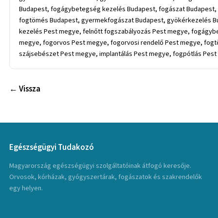
Budapest, fogágybetegség kezelés Budapest, fogászat Budapest, f
fogtömés Budapest, gyermekfogászat Budapest, gyökérkezelés Bud
kezelés Pest megye, felnőtt fogszabályozás Pest megye, fogágyb
megye, fogorvos Pest megye, fogorvosi rendelő Pest megye, fo
szájsebészet Pest megye, implantálás Pest megye, fogpótlás Pest m
← Vissza
Egészségügyi Tudakozó
Magyarország egészségügyi szolgáltatóinak átfogó keresője.
Orvosok, kórházak, gyógyszertárak, fogászatok és szakrendelők
egy helyen.