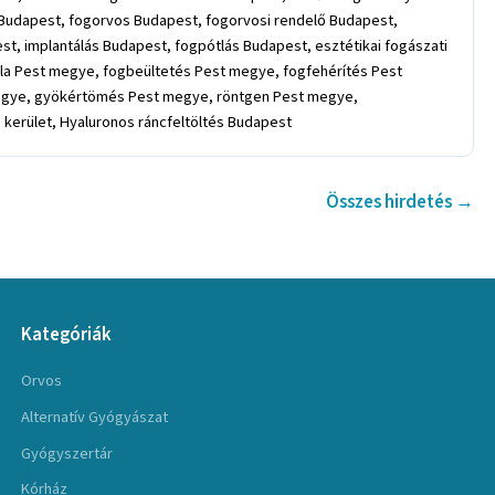
Budapest, fogorvos Budapest, fogorvosi rendelő Budapest,
 implantálás Budapest, fogpótlás Budapest, esztétikai fogászati
la Pest megye, fogbeültetés Pest megye, fogfehérítés Pest
egye, gyökértömés Pest megye, röntgen Pest megye,
 kerület, Hyaluronos ráncfeltöltés Budapest
Összes hirdetés →
Kategóriák
Orvos
Alternatív Gyógyászat
Gyógyszertár
Kórház