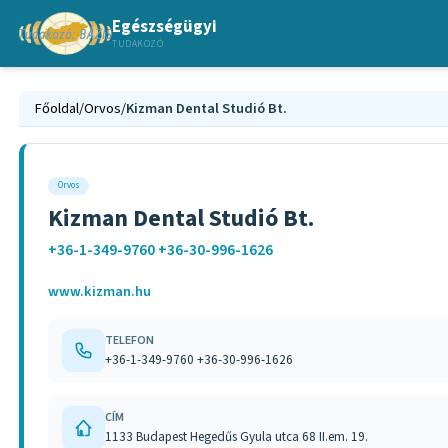
Egészségügyi
TUDAKOZÓ
Főoldal
/
Orvos
/
Kizman Dental Studió Bt.
Orvos
Kizman Dental Studió Bt.
+36-1-349-9760 +36-30-996-1626
www.kizman.hu
TELEFON
+36-1-349-9760 +36-30-996-1626
CÍM
1133 Budapest Hegedűs Gyula utca 68 II.em. 19.