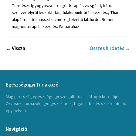
Természetgyógyászat: rezgésterápiás vizsgálat, káros
szenvedélyről leszoktatás, fülakupunktúrás kezelés.; Thai
alapú frissítő masszázs; méregtelenítő lábfürdő, Bemer
mágnesterápiás kezelés. Webáruház
← Vissza
Összes hirdetés →
Egészségügyi Tudakozó
Magyarország egészségügyi szolgáltatóinak átfogó keresője.
Orvosok, kórházak, gyógyszertárak, fogászatok és szakrendelők
egy helyen.
Navigáció