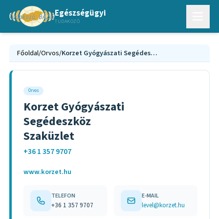
Egészségügyi
TUDAKOZÓ
Főoldal
/
Orvos
/
Korzet Gyógyászati Segédeszköz Szaküzlet
Orvos
Korzet Gyógyászati
Segédeszköz
Szaküzlet
+36 1 357 9707
www.korzet.hu
TELEFON
E-MAIL
+36 1 357 9707
level@korzet.hu