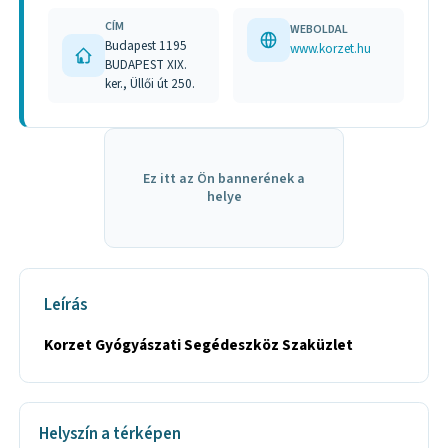
CÍM
WEBOLDAL
Budapest 1195
www.korzet.hu
BUDAPEST XIX.
ker., Üllői út 250.
Ez itt az Ön bannerének a
helye
Leírás
Korzet Gyógyászati Segédeszköz Szaküzlet
Helyszín a térképen