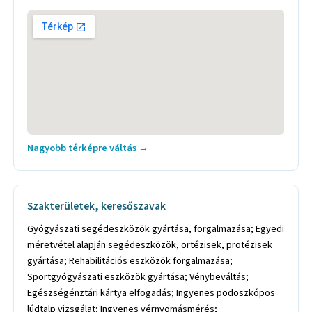
Nagyobb térképre váltás →
Szakterületek, keresőszavak
Gyógyászati segédeszközök gyártása, forgalmazása; Egyedi
méretvétel alapján segédeszközök, ortézisek, protézisek
gyártása; Rehabilitációs eszközök forgalmazása;
Sportgyógyászati eszközök gyártása; Vénybeváltás;
Egészségénztári kártya elfogadás; Ingyenes podoszkópos
lúdtalp vizsgálat; Ingyenes vérnyomásmérés;