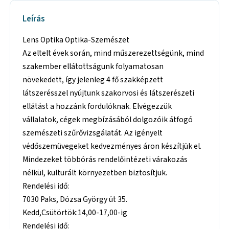
Leírás
Lens Optika Optika-Szemészet
Az eltelt évek során, mind műszerezettségünk, mind
szakember ellátottságunk folyamatosan
növekedett, így jelenleg 4 fő szakképzett
látszerésszel nyújtunk szakorvosi és látszerészeti
ellátást a hozzánk fordulóknak. Elvégezzük
vállalatok, cégek megbízásából dolgozóik átfogó
szemészeti szűrővizsgálatát. Az igényelt
védőszemüvegeket kedvezményes áron készítjük el.
Mindezeket többórás rendelőintézeti várakozás
nélkül, kulturált környezetben biztosítjuk.
Rendelési idő:
7030 Paks, Dózsa György út 35.
Kedd,Csütörtök:14,00-17,00-ig
Rendelési idő: