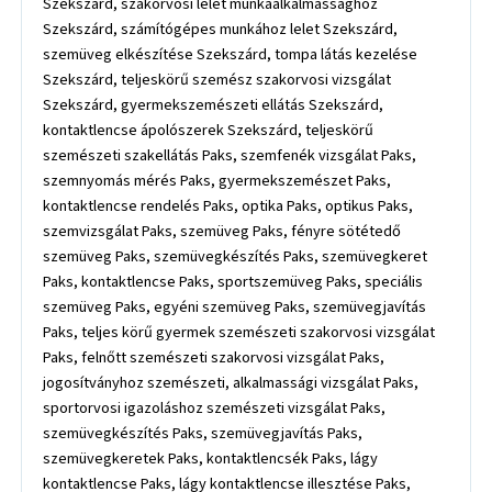
Szekszárd, szakorvosi lelet munkaalkalmassághoz
Szekszárd, számítógépes munkához lelet Szekszárd,
szemüveg elkészítése Szekszárd, tompa látás kezelése
Szekszárd, teljeskörű szemész szakorvosi vizsgálat
Szekszárd, gyermekszemészeti ellátás Szekszárd,
kontaktlencse ápolószerek Szekszárd, teljeskörű
szemészeti szakellátás Paks, szemfenék vizsgálat Paks,
szemnyomás mérés Paks, gyermekszemészet Paks,
kontaktlencse rendelés Paks, optika Paks, optikus Paks,
szemvizsgálat Paks, szemüveg Paks, fényre sötétedő
szemüveg Paks, szemüvegkészítés Paks, szemüvegkeret
Paks, kontaktlencse Paks, sportszemüveg Paks, speciális
szemüveg Paks, egyéni szemüveg Paks, szemüvegjavítás
Paks, teljes körű gyermek szemészeti szakorvosi vizsgálat
Paks, felnőtt szemészeti szakorvosi vizsgálat Paks,
jogosítványhoz szemészeti, alkalmassági vizsgálat Paks,
sportorvosi igazoláshoz szemészeti vizsgálat Paks,
szemüvegkészítés Paks, szemüvegjavítás Paks,
szemüvegkeretek Paks, kontaktlencsék Paks, lágy
kontaktlencse Paks, lágy kontaktlencse illesztése Paks,