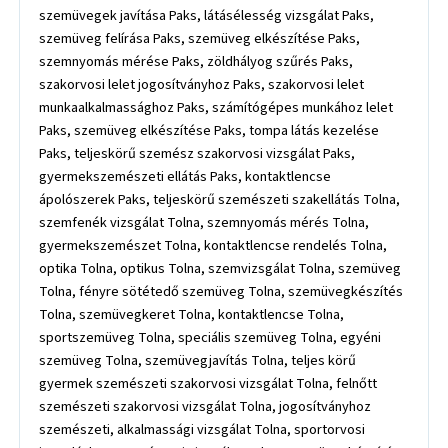
szemüvegek javítása Paks, látásélesség vizsgálat Paks,
szemüveg felírása Paks, szemüveg elkészítése Paks,
szemnyomás mérése Paks, zöldhályog szűrés Paks,
szakorvosi lelet jogosítványhoz Paks, szakorvosi lelet
munkaalkalmassághoz Paks, számítógépes munkához lelet
Paks, szemüveg elkészítése Paks, tompa látás kezelése
Paks, teljeskörű szemész szakorvosi vizsgálat Paks,
gyermekszemészeti ellátás Paks, kontaktlencse
ápolószerek Paks, teljeskörű szemészeti szakellátás Tolna,
szemfenék vizsgálat Tolna, szemnyomás mérés Tolna,
gyermekszemészet Tolna, kontaktlencse rendelés Tolna,
optika Tolna, optikus Tolna, szemvizsgálat Tolna, szemüveg
Tolna, fényre sötétedő szemüveg Tolna, szemüvegkészítés
Tolna, szemüvegkeret Tolna, kontaktlencse Tolna,
sportszemüveg Tolna, speciális szemüveg Tolna, egyéni
szemüveg Tolna, szemüvegjavítás Tolna, teljes körű
gyermek szemészeti szakorvosi vizsgálat Tolna, felnőtt
szemészeti szakorvosi vizsgálat Tolna, jogosítványhoz
szemészeti, alkalmassági vizsgálat Tolna, sportorvosi