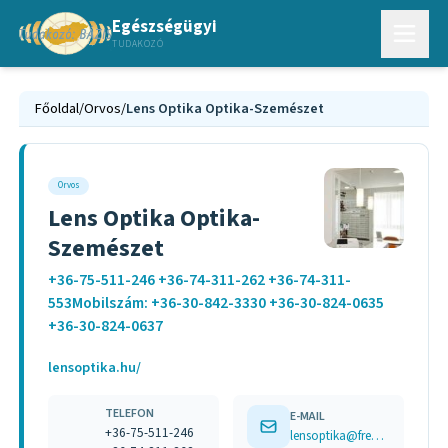
Egészségügyi
TUDAKOZÓ
Főoldal
/
Orvos
/
Lens Optika Optika-Szemészet
Orvos
Lens Optika Optika-
Szemészet
+36-75-511-246 +36-74-311-262 +36-74-311-
553Mobilszám: +36-30-842-3330 +36-30-824-0635
+36-30-824-0637
lensoptika.hu/
TELEFON
E-MAIL
+36-75-511-246
lensoptika@freemail.hu