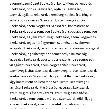
gyermekszemészet Szekszárd, kontaktlencse rendelés
Szekszárd, optika Szekszárd, optikus Szekszárd,
szemvizsgálat Szekszárd, szemüveg Szekszárd, fényre
sötétedő szemüveg Szekszárd, szemüvegkészítés
Szekszárd, szemüvegkeret Szekszárd, kontaktlencse
Szekszárd, sportszemüveg Szekszárd, speciális szemüveg
Szekszárd, egyéni szemüveg Szekszárd, szemüvegjavítás
Szekszárd, teljes körű gyermek szemészeti szakorvosi
vizsgálat Szekszárd, felnőtt szemészeti szakorvosi vizsgálat
Szekszárd, jogosítványhoz szemészeti, alkalmassági
vizsgálat Szekszárd, sportorvosi igazoláshoz szemészeti
vizsgálat Szekszárd, szemüvegkészítés Szekszárd,
szemüvegjavítás Szekszárd, szemüvegkeretek Szekszárd,
kontaktlencsék Szekszárd, lágy kontaktlencse Szekszárd,
lágy kontaktlencse illesztése Szekszárd, szemüvegek
javítása Szekszárd, látásélesség vizsgálat Szekszárd,
szemüveg felírása Szekszárd, szemüveg elkészítése
Szekszárd, szemnyomás mérése Szekszárd, zöldhályog
szűrés Szekszárd, szakorvosi lelet jogosítványhoz