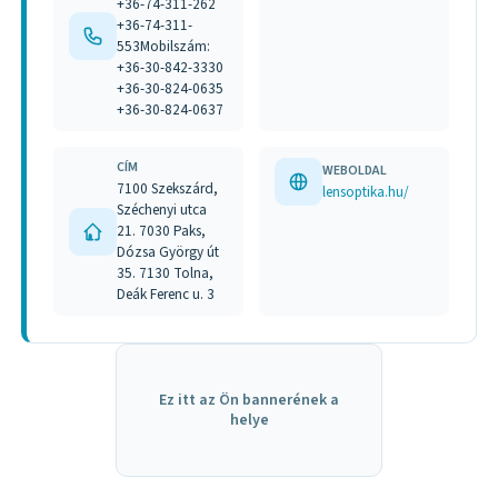
+36-74-311-262
+36-74-311-
553Mobilszám:
+36-30-842-3330
+36-30-824-0635
+36-30-824-0637
CÍM
WEBOLDAL
7100 Szekszárd,
lensoptika.hu/
Széchenyi utca
21. 7030 Paks,
Dózsa György út
35. 7130 Tolna,
Deák Ferenc u. 3
Ez itt az Ön bannerének a
helye