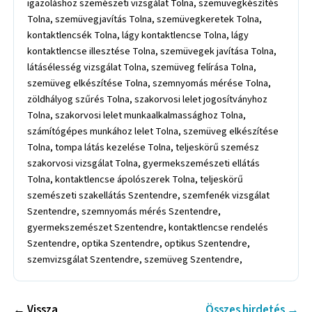
igazoláshoz szemészeti vizsgálat Tolna, szemüvegkészítés
Tolna, szemüvegjavítás Tolna, szemüvegkeretek Tolna,
kontaktlencsék Tolna, lágy kontaktlencse Tolna, lágy
kontaktlencse illesztése Tolna, szemüvegek javítása Tolna,
látásélesség vizsgálat Tolna, szemüveg felírása Tolna,
szemüveg elkészítése Tolna, szemnyomás mérése Tolna,
zöldhályog szűrés Tolna, szakorvosi lelet jogosítványhoz
Tolna, szakorvosi lelet munkaalkalmassághoz Tolna,
számítógépes munkához lelet Tolna, szemüveg elkészítése
Tolna, tompa látás kezelése Tolna, teljeskörű szemész
szakorvosi vizsgálat Tolna, gyermekszemészeti ellátás
Tolna, kontaktlencse ápolószerek Tolna, teljeskörű
szemészeti szakellátás Szentendre, szemfenék vizsgálat
Szentendre, szemnyomás mérés Szentendre,
gyermekszemészet Szentendre, kontaktlencse rendelés
Szentendre, optika Szentendre, optikus Szentendre,
szemvizsgálat Szentendre, szemüveg Szentendre,
← Vissza
Összes hirdetés →