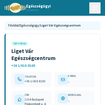
Egészségügyi
TUDAKOZÓ
Főoldal
/
Egészségügy
/
Liget Vár Egészségcentrum
Egészségügy
Liget Vár
Egészségcentrum
+36 1/410-8165
E-MAIL
TELEFON
+36 1/410-8165
–
CÍM
WEBOLDAL
1154 Budapest
–
Páskomliget u. 4.