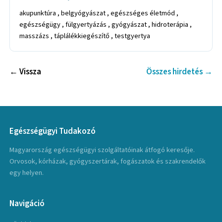
akupunktúra , belgyógyászat , egészséges életmód ,
egészségügy , fülgyertyázás , gyógyászat , hidroterápia ,
masszázs , táplálékkiegészítő , testgyertya
← Vissza
Összes hirdetés →
Egészségügyi Tudakozó
Magyarország egészségügyi szolgáltatóinak átfogó keresője.
Orvosok, kórházak, gyógyszertárak, fogászatok és szakrendelők
egy helyen.
Navigáció