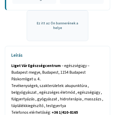
Ez itt az Ön bannerének a
helye
Leírás
Liget Vár Egészségcentrum
– egészségügy –
Budapest megye, Budapest, 1154 Budapest
Páskomliget u. 4..
Tevékenységek, szakterületek: akupunktúra ,
belgyógyászat , egészséges életmód , egészségügy ,
fülgyertyázás , gyógyászat , hidroterápia , masszázs ,
táplálékkiegészítő , testgyertya
Telefonos elérhetőség:
+36 1/410-8165