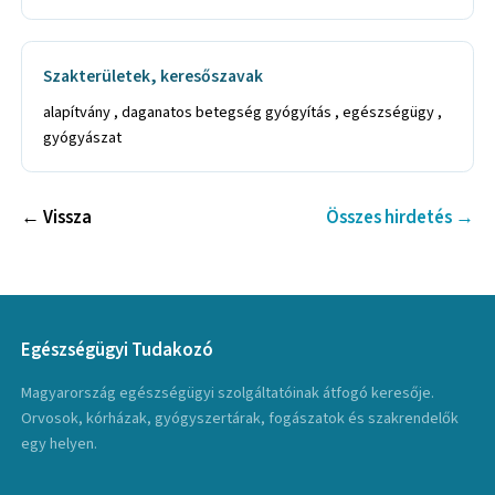
Szakterületek, keresőszavak
alapítvány , daganatos betegség gyógyítás , egészségügy ,
gyógyászat
← Vissza
Összes hirdetés →
Egészségügyi Tudakozó
Magyarország egészségügyi szolgáltatóinak átfogó keresője.
Orvosok, kórházak, gyógyszertárak, fogászatok és szakrendelők
egy helyen.