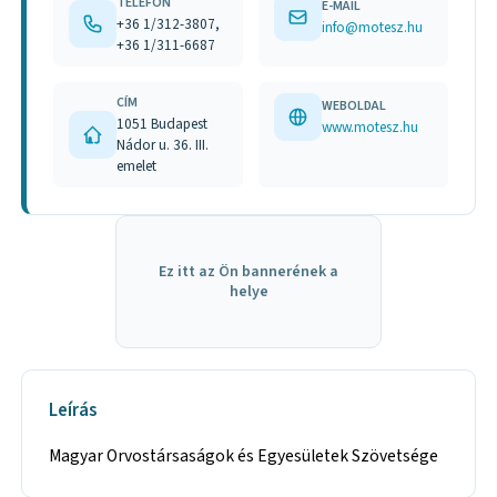
TELEFON
E-MAIL
+36 1/312-3807,
info@motesz.hu
+36 1/311-6687
CÍM
WEBOLDAL
1051 Budapest
www.motesz.hu
Nádor u. 36. III.
emelet
Ez itt az Ön bannerének a
helye
Leírás
Magyar Orvostársaságok és Egyesületek Szövetsége