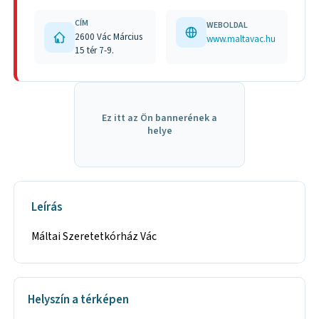
CÍM
WEBOLDAL
2600 Vác Március
www.maltavac.hu
15 tér 7-9.
Ez itt az Ön bannerének a
helye
Leírás
Máltai Szeretetkórház Vác
Helyszín a térképen