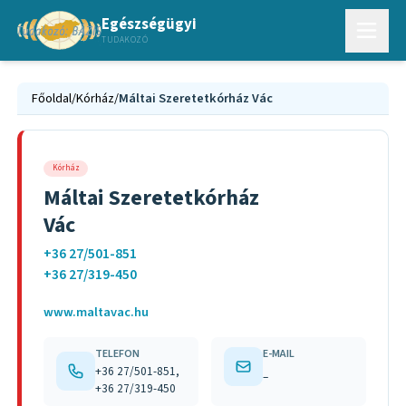
Egészségügyi
TUDAKOZÓ
Főoldal
/
Kórház
/
Máltai Szeretetkórház Vác
Kórház
Máltai Szeretetkórház
Vác
+36 27/501-851
+36 27/319-450
www.maltavac.hu
TELEFON
E-MAIL
+36 27/501-851,
–
+36 27/319-450