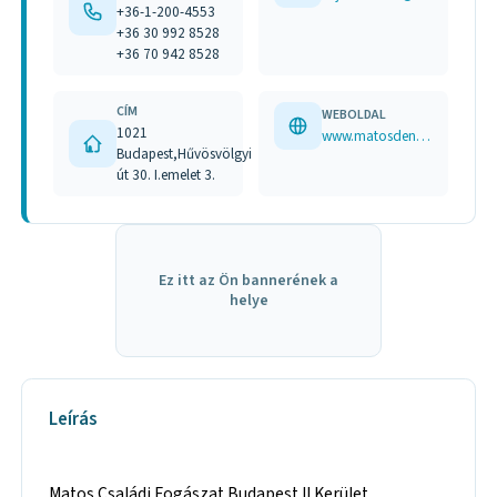
+36-1-200-4553
+36 30 992 8528
+36 70 942 8528
CÍM
WEBOLDAL
1021
www.matosdental.hu
Budapest,Hűvösvölgyi
út 30. I.emelet 3.
Ez itt az Ön bannerének a
helye
Leírás
Matos Családi Fogászat Budapest II.Kerület