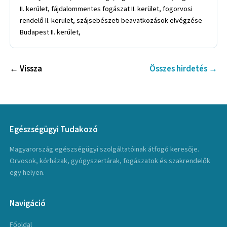
II. kerület, fájdalommentes fogászat II. kerület, fogorvosi
rendelő II. kerület, szájsebészeti beavatkozások elvégzése
Budapest II. kerület,
← Vissza
Összes hirdetés →
Egészségügyi Tudakozó
Magyarország egészségügyi szolgáltatóinak átfogó keresője.
Orvosok, kórházak, gyógyszertárak, fogászatok és szakrendelők
egy helyen.
Navigáció
Főoldal