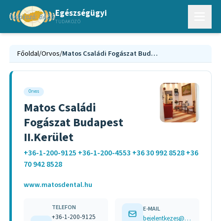
Egészségügyi
TUDAKOZÓ
Főoldal
/
Orvos
/
Matos Családi Fogászat Budapest II.Kerület
Orvos
Matos Családi
Fogászat Budapest
II.Kerület
+36-1-200-9125 +36-1-200-4553 +36 30 992 8528 +36
70 942 8528
www.matosdental.hu
TELEFON
E-MAIL
+36-1-200-9125
bejelentkezes@matosdental.hu