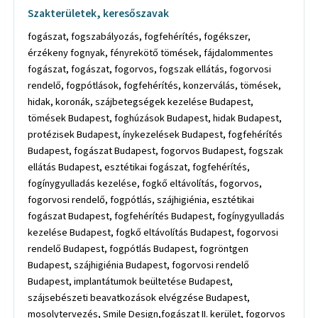
Szakterületek, keresőszavak
fogászat, fogszabályozás, fogfehérítés, fogékszer,
érzékeny fognyak, fényrekötő tömések, fájdalommentes
fogászat, fogászat, fogorvos, fogszak ellátás, fogorvosi
rendelő, fogpótlások, fogfehérítés, konzerválás, tömések,
hidak, koronák, szájbetegségek kezelése Budapest,
tömések Budapest, foghúzások Budapest, hidak Budapest,
protézisek Budapest, ínykezelések Budapest, fogfehérítés
Budapest, fogászat Budapest, fogorvos Budapest, fogszak
ellátás Budapest, esztétikai fogászat, fogfehérítés,
fogínygyulladás kezelése, fogkő eltávolítás, fogorvos,
fogorvosi rendelő, fogpótlás, szájhigiénia, esztétikai
fogászat Budapest, fogfehérítés Budapest, fogínygyulladás
kezelése Budapest, fogkő eltávolítás Budapest, fogorvosi
rendelő Budapest, fogpótlás Budapest, fogröntgen
Budapest, szájhigiénia Budapest, fogorvosi rendelő
Budapest, implantátumok beültetése Budapest,
szájsebészeti beavatkozások elvégzése Budapest,
mosolytervezés, Smile Design,fogászat II. kerület, fogorvos