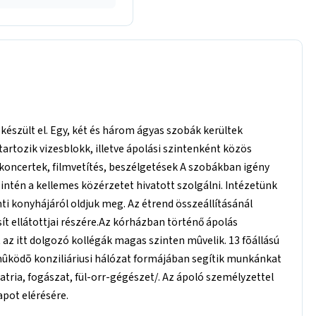
készült el. Egy, két és három ágyas szobák kerültek
tartozik vizesblokk, illetve ápolási szintenként közös
/koncertek, filmvetítés, beszélgetések A szobákban igény
szintén a kellemes közérzetet hivatott szolgálni. Intézetünk
ti konyhájáról oldjuk meg. Az étrend összeállításánál
ít ellátottjai részére.Az kórházban történő ápolás
 az itt dolgozó kollégák magas szinten mûvelik. 13 fõállású
mûködõ konziliáriusi hálózat formájában segítik munkánkat
tria, fogászat, fül-orr-gégészet/. Az ápoló személyzettel
apot elérésére.