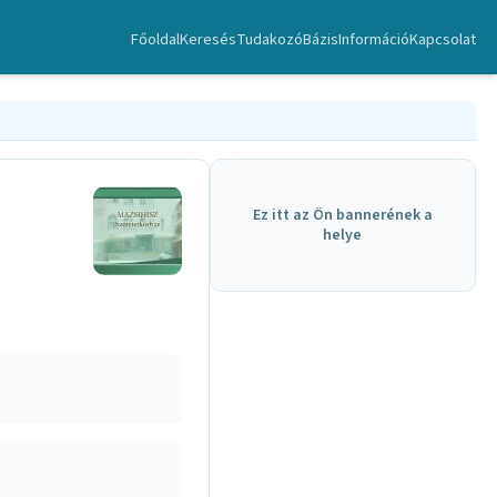
Főoldal
Keresés
TudakozóBázis
Információ
Kapcsolat
Ez itt az Ön bannerének a
helye