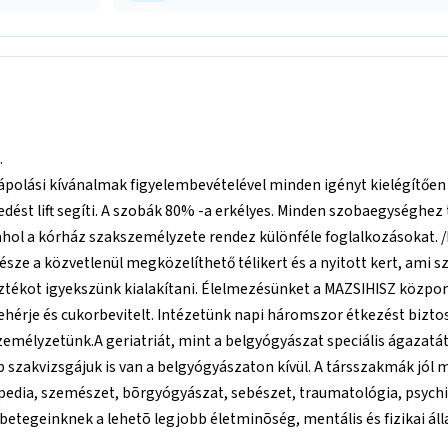
.
ápolási kívánalmak figyelembevételével minden igényt kielégítően 
kedést lift segíti. A szobák 80% -a erkélyes. Minden szobaegységhez 
, ahol a kórház szakszemélyzete rendez különféle foglalkozásokat. 
 része a közvetlenül megközelíthető télikert és a nyitott kert, ami 
asztékot igyekszünk kialakítani. Élelmezésünket a MAZSIHISZ közpon
hérje és cukorbevitelt. Intézetünk napi háromszor étkezést biztos
emélyzetünk.A geriatriát, mint a belgyógyászat speciális ágazatát
zakvizsgájuk is van a belgyógyászaton kívül. A társszakmák jól 
edia, szemészet, bõrgyógyászat, sebészet, traumatológia, psychia
etegeinknek a lehetõ legjobb életminõség, mentális és fizikai áll