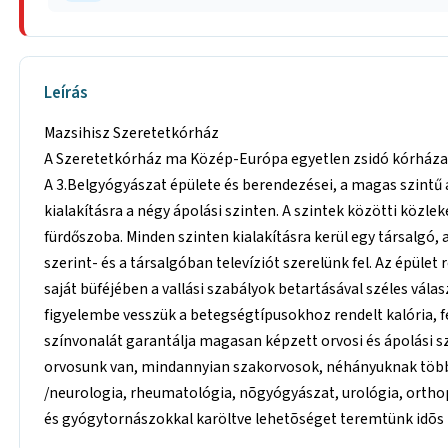
Leírás
Mazsihisz Szeretetkórház
A Szeretetkórház ma Közép-Európa egyetlen zsidó kórháza
A 3.Belgyógyászat épülete és berendezései, a magas szintű 
kialakításra a négy ápolási szinten. A szintek közötti közle
fürdőszoba. Minden szinten kialakításra kerül egy társalgó
szerint- és a társalgóban televíziót szerelünk fel. Az épület
saját büféjében a vallási szabályok betartásával széles vál
figyelembe vesszük a betegségtípusokhoz rendelt kalória, fe
színvonalát garantálja magasan képzett orvosi és ápolási sz
orvosunk van, mindannyian szakorvosok, néhányuknak több s
/neurologia, rheumatológia, nõgyógyászat, urológia, orthop
és gyógytornászokkal karöltve lehetõséget teremtünk idõs b