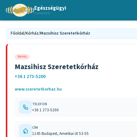
Egészségügyi
TUDAKOZÓ
Főoldal
/
Kórház
/
Mazsihisz Szeretetkórház
Kórház
Mazsihisz Szeretetkórház
+36 1 273-5200
www.szeretetkorhaz.hu
TELEFON
+36 1 273-5200
CÍM
1145 Budapest, Amerikai út 53-55