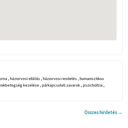
a , háziorvosi ellátás , háziorvosi rendelés , humanisztikus
nikbetegség kezelése , párkapcsolati zavarok , pszichiátria ,
Összes hirdetés →