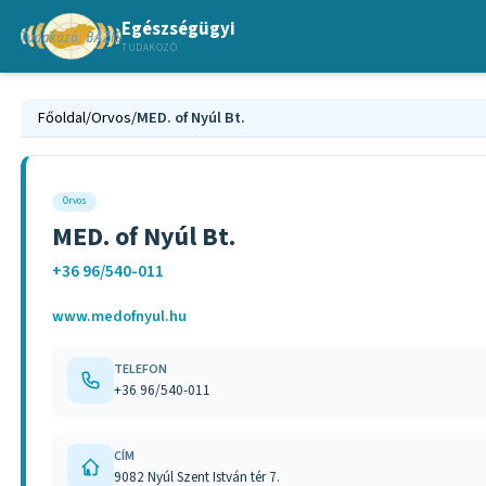
Egészségügyi
TUDAKOZÓ
Főoldal
/
Orvos
/
MED. of Nyúl Bt.
Orvos
MED. of Nyúl Bt.
+36 96/540-011
www.medofnyul.hu
TELEFON
+36 96/540-011
CÍM
9082 Nyúl Szent István tér 7.