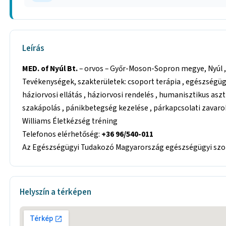
Leírás
MED. of Nyúl Bt.
– orvos – Győr-Moson-Sopron megye, Nyúl , 9
Tevékenységek, szakterületek: csoport terápia , egészségügy
háziorvosi ellátás , háziorvosi rendelés , humanisztikus asz
szakápolás , pánikbetegség kezelése , párkapcsolati zavarok
Williams Életkézség tréning
Telefonos elérhetőség:
+36 96/540-011
Az Egészségügyi Tudakozó Magyarország egészségügyi szolg
Helyszín a térképen