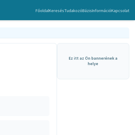
Főoldal
Keresés
TudakozóBázis
Információ
Kapcsolat
Ez itt az Ön bannerének a
helye