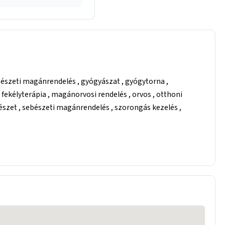
égészeti magánrendelés , gyógyászat , gyógytorna ,
 fekélyterápia , magánorvosi rendelés , orvos , otthoni
bészet , sebészeti magánrendelés , szorongás kezelés ,