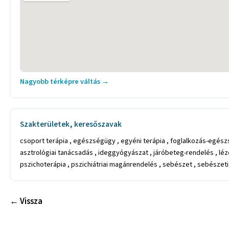
Nagyobb térképre váltás →
Szakterületek, keresőszavak
csoport terápia , egészségügy , egyéni terápia , foglalkozás-egészs
asztrológiai tanácsadás , ideggyógyászat , járóbeteg-rendelés , léz
pszichoterápia , pszichiátriai magánrendelés , sebészet , sebészet
← Vissza