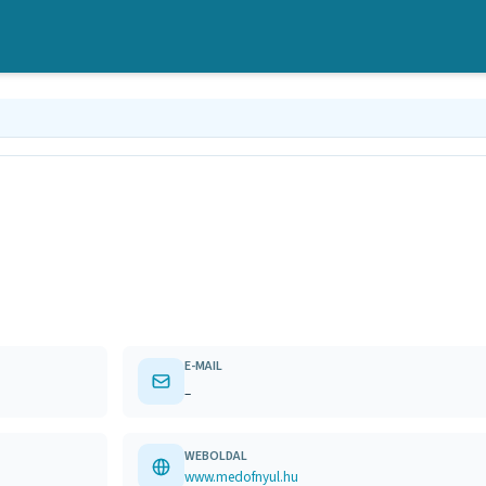
E-MAIL
–
WEBOLDAL
www.medofnyul.hu