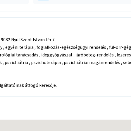
082 Nyúl Szent István tér 7..
 , egyéni terápia , foglalkozás-egészségügyi rendelés , fül-orr-g
trológiai tanácsadás , ideggyógyászat , járóbeteg-rendelés , lézeres
 , pszichiátria , pszichoterápia , pszichiátriai magánrendelés , se
áltatóinak átfogó keresője.