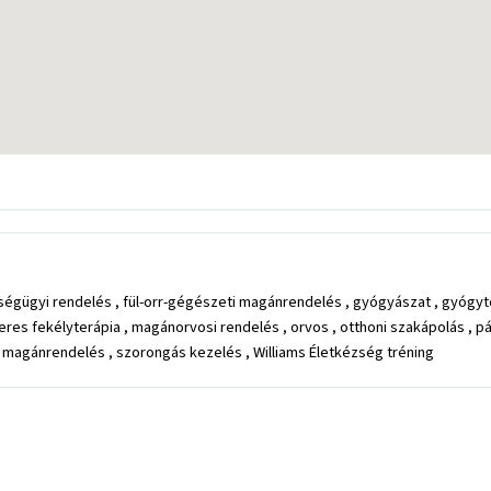
égügyi rendelés , fül-orr-gégészeti magánrendelés , gyógyászat , gyógytorn
eres fekélyterápia , magánorvosi rendelés , orvos , otthoni szakápolás , pá
i magánrendelés , szorongás kezelés , Williams Életkézség tréning