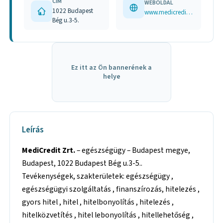
CÍM
WEBOLDAL
1022 Budapest
www.medicredit.hu
Bég u.3-5.
Ez itt az Ön bannerének a
helye
Leírás
MediCredit Zrt.
– egészségügy – Budapest megye,
Budapest, 1022 Budapest Bég u.3-5..
Tevékenységek, szakterületek: egészségügy ,
egészségügyi szolgáltatás , finanszírozás, hitelezés ,
gyors hitel , hitel , hitelbonyolítás , hitelezés ,
hitelközvetítés , hitel lebonyolítás , hitellehetőség ,