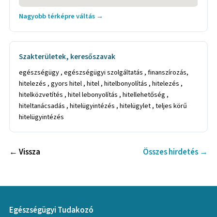
Nagyobb térképre váltás →
Szakterületek, keresőszavak
egészségügy , egészségügyi szolgáltatás , finanszírozás,
hitelezés , gyors hitel , hitel , hitelbonyolítás , hitelezés ,
hitelközvetítés , hitel lebonyolítás , hitellehetőség ,
hiteltanácsadás , hitelügyintézés , hitelügylet , teljes körű
hitelügyintézés
← Vissza
Összes hirdetés →
Egészségügyi Tudakozó