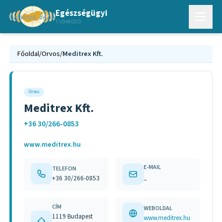
Egészségügyi
TUDAKOZÓ
Főoldal
/
Orvos
/
Meditrex Kft.
Orvos
Meditrex Kft.
+36 30/266-0853
www.meditrex.hu
E-MAIL
TELEFON
+36 30/266-0853
–
CÍM
WEBOLDAL
1119 Budapest
www.meditrex.hu