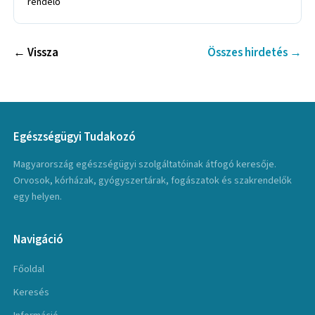
rendelő
← Vissza
Összes hirdetés →
Egészségügyi Tudakozó
Magyarország egészségügyi szolgáltatóinak átfogó keresője.
Orvosok, kórházak, gyógyszertárak, fogászatok és szakrendelők
egy helyen.
Navigáció
Főoldal
Keresés