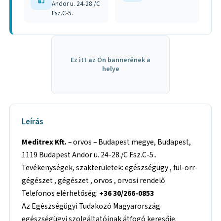
Andor u. 24-28./C
Fsz.C-5.
Ez itt az Ön bannerének a
helye
Leírás
Meditrex Kft.
– orvos – Budapest megye, Budapest,
1119 Budapest Andor u. 24-28./C Fsz.C-5..
Tevékenységek, szakterületek: egészségügy , fül-orr-
gégészet , gégészet , orvos , orvosi rendelő
Telefonos elérhetőség:
+36 30/266-0853
Az Egészségügyi Tudakozó Magyarország
egészségügyi szolgáltatóinak átfogó keresője.