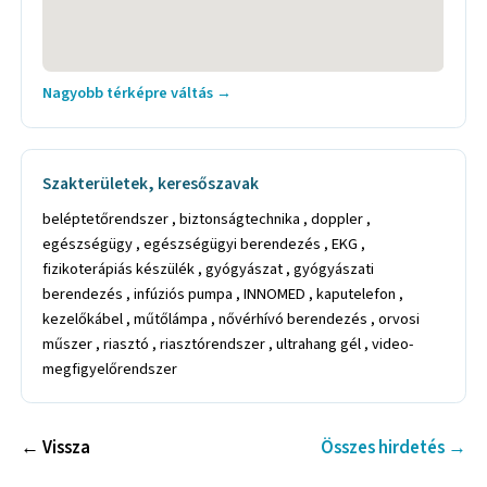
Nagyobb térképre váltás →
Szakterületek, keresőszavak
beléptetőrendszer , biztonságtechnika , doppler ,
egészségügy , egészségügyi berendezés , EKG ,
fizikoterápiás készülék , gyógyászat , gyógyászati
berendezés , infúziós pumpa , INNOMED , kaputelefon ,
kezelőkábel , műtőlámpa , nővérhívó berendezés , orvosi
műszer , riasztó , riasztórendszer , ultrahang gél , video-
megfigyelőrendszer
← Vissza
Összes hirdetés →