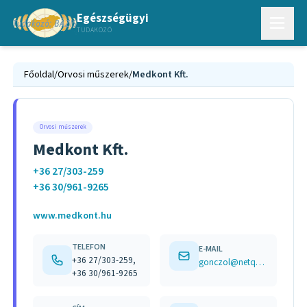
Egészségügyi
TUDAKOZÓ
Főoldal
/
Orvosi műszerek
/
Medkont Kft.
Orvosi műszerek
Medkont Kft.
+36 27/303-259
+36 30/961-9265
www.medkont.hu
TELEFON
E-MAIL
+36 27/303-259,
gonczol@netquick.hu
+36 30/961-9265