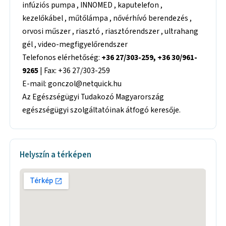
infúziós pumpa , INNOMED , kaputelefon ,
kezelőkábel , műtőlámpa , nővérhívó berendezés ,
orvosi műszer , riasztó , riasztórendszer , ultrahang
gél , video-megfigyelőrendszer
Telefonos elérhetőség:
+36 27/303-259, +36 30/961-
9265
| Fax: +36 27/303-259
E-mail: gonczol@netquick.hu
Az Egészségügyi Tudakozó Magyarország
egészségügyi szolgáltatóinak átfogó keresője.
Helyszín a térképen