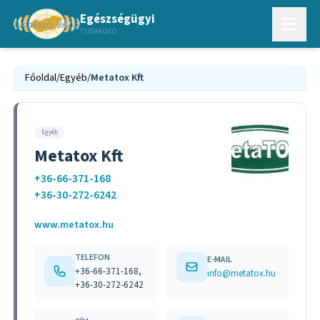
Egészségügyi
TUDAKOZÓ
Főoldal
/
Egyéb
/
Metatox Kft
Egyéb
Metatox Kft
+36-66-371-168
+36-30-272-6242
www.metatox.hu
TELEFON
E-MAIL
+36-66-371-168,
info@metatox.hu
+36-30-272-6242