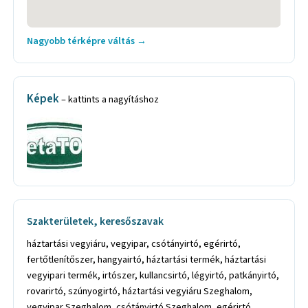
Nagyobb térképre váltás →
Képek
– kattints a nagyításhoz
Szakterületek, keresőszavak
háztartási vegyiáru, vegyipar, csótányirtó, egérirtó,
fertőtlenítőszer, hangyairtó, háztartási termék, háztartási
vegyipari termék, irtószer, kullancsirtó, légyirtó, patkányirtó,
rovarirtó, szúnyogirtó, háztartási vegyiáru Szeghalom,
vegyipar Szeghalom, csótányirtó Szeghalom, egérirtó