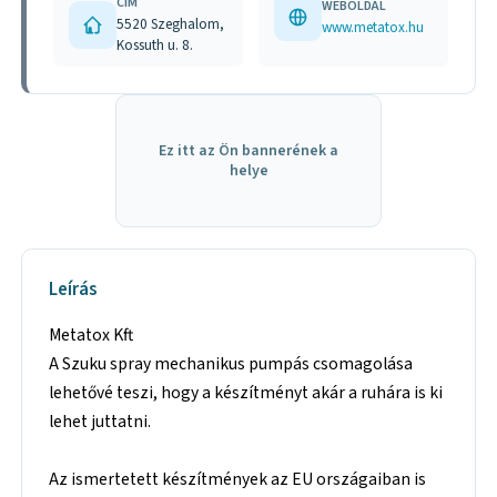
CÍM
WEBOLDAL
5520 Szeghalom,
www.metatox.hu
Kossuth u. 8.
Ez itt az Ön bannerének a
helye
Leírás
Metatox Kft
A Szuku spray mechanikus pumpás csomagolása
lehetővé teszi, hogy a készítményt akár a ruhára is ki
lehet juttatni.
Az ismertetett készítmények az EU országaiban is