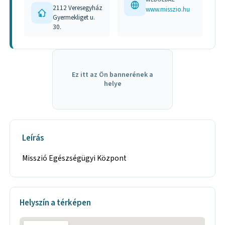
2112 Veresegyház
www.misszio.hu
Gyermekliget u.
30.
Ez itt az Ön bannerének a
helye
Leírás
Misszió Egészségügyi Központ
Helyszín a térképen