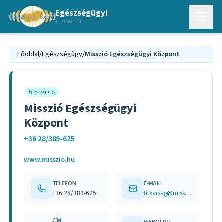
Egészségügyi
TUDAKOZÓ
Főoldal
/
Egészségügy
/
Misszió Egészségügyi Központ
Egészségügy
Misszió Egészségügyi
Központ
+36 28/389-625
www.misszio.hu
TELEFON
E-MAIL
+36 28/389-625
titkarsag@misszio.hu
CÍM
WEBOLDAL