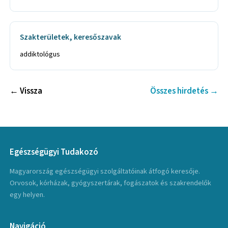
Szakterületek, keresőszavak
addiktológus
← Vissza
Összes hirdetés →
Egészségügyi Tudakozó
Magyarország egészségügyi szolgáltatóinak átfogó keresője.
Orvosok, kórházak, gyógyszertárak, fogászatok és szakrendelők
egy helyen.
Navigáció