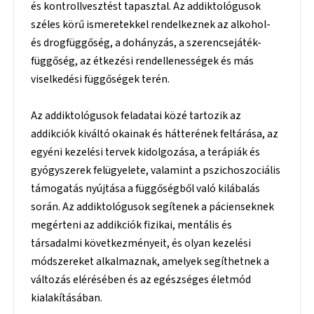
és kontrollvesztést tapasztal. Az addiktológusok
széles körű ismeretekkel rendelkeznek az alkohol-
és drogfüggőség, a dohányzás, a szerencsejáték-
függőség, az étkezési rendellenességek és más
viselkedési függőségek terén.
Az addiktológusok feladatai közé tartozik az
addikciók kiváltó okainak és hátterének feltárása, az
egyéni kezelési tervek kidolgozása, a terápiák és
gyógyszerek felügyelete, valamint a pszichoszociális
támogatás nyújtása a függőségből való kilábalás
során. Az addiktológusok segítenek a pácienseknek
megérteni az addikciók fizikai, mentális és
társadalmi következményeit, és olyan kezelési
módszereket alkalmaznak, amelyek segíthetnek a
változás elérésében és az egészséges életmód
kialakításában.