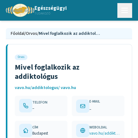
Egészségügyi
TUDAKOZÓ
Főoldal
/
Orvos
/
Mivel foglalkozik az addiktológus
Orvos
Mivel foglalkozik az
addiktológus
vavo.hu/addiktologus/ vavo.hu
E-MAIL
TELEFON
–
–
CÍM
WEBOLDAL
Budapest
vavo.hu/addiktologus/ vavo.hu