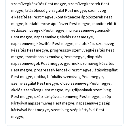
szemüvegkészítés Pest megye, szemüvegkeretek Pest
megye, látásélesség vizsgálat Pest megye, szemüveg
elkészítése Pest megye, kontaktlencse ápolószerek Pest
megye, kontaktlencse ápolószer Pest megye, monitor előtti
védőszemüvegek Pest megye, munka szemüveglencsék
Pest megye, napszemüveg eladás Pest megye,
napszemüveg készítés Pest megye, multifokális szemüveg
készítés Pest megye, progresszív szemüvegkészítés Pest
megye, transitions szemüveg Pest megye, dioptriás
napszemüvegek Pest megye, gyermek szemüveg készítés
Pest megye, progresszív lencsék Pest megye, látásvizsgálat
Pest megye, optika, bifokális szemüveg Pest megye,
szemvizsgálat Pest megye, olcsó szemüveg Pest megye,
akciós szemüveg Pest megye, nyugdíjasoknak szemüveg
Pest megye, szép kártyával szemüveg Pest megye, szép
kártyával napszemüveg Pest megye, napszemüveg szép
kártyával Pest megye, szemüveg szép kártyával Pest
megye,