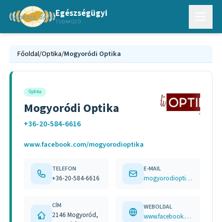
Egészségügyi
TUDAKOZÓ
Főoldal
/
Optika
/
Mogyoródi Optika
Optika
Mogyoródi Optika
+36-20-584-6616
www.facebook.com/mogyorodioptika
TELEFON
E-MAIL
+36-20-584-6616
mogyorodioptika@gmail.com
CÍM
WEBOLDAL
2146 Mogyoród,
www.facebook.com/mogyorodioptika