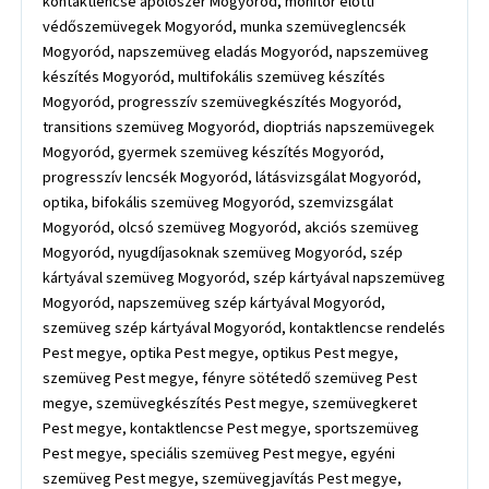
kontaktlencse ápolószer Mogyoród, monitor előtti
védőszemüvegek Mogyoród, munka szemüveglencsék
Mogyoród, napszemüveg eladás Mogyoród, napszemüveg
készítés Mogyoród, multifokális szemüveg készítés
Mogyoród, progresszív szemüvegkészítés Mogyoród,
transitions szemüveg Mogyoród, dioptriás napszemüvegek
Mogyoród, gyermek szemüveg készítés Mogyoród,
progresszív lencsék Mogyoród, látásvizsgálat Mogyoród,
optika, bifokális szemüveg Mogyoród, szemvizsgálat
Mogyoród, olcsó szemüveg Mogyoród, akciós szemüveg
Mogyoród, nyugdíjasoknak szemüveg Mogyoród, szép
kártyával szemüveg Mogyoród, szép kártyával napszemüveg
Mogyoród, napszemüveg szép kártyával Mogyoród,
szemüveg szép kártyával Mogyoród, kontaktlencse rendelés
Pest megye, optika Pest megye, optikus Pest megye,
szemüveg Pest megye, fényre sötétedő szemüveg Pest
megye, szemüvegkészítés Pest megye, szemüvegkeret
Pest megye, kontaktlencse Pest megye, sportszemüveg
Pest megye, speciális szemüveg Pest megye, egyéni
szemüveg Pest megye, szemüvegjavítás Pest megye,