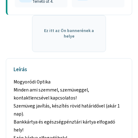
Temető út 4.
Ez itt az Ön bannerének a
helye
Leírás
Mogyoródi Optika
Minden ami szemmel, szemüveggel,
kontaktlencsével kapcsolatos!
Szemüveg javítás, készítés rövid határidővel (akár 1
nap).
Bankkártya és egészségpénztári kártya elfogadó
hely!
Szép kártya elfogadóhely!