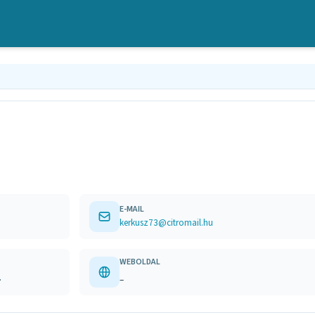
E-MAIL
kerkusz73@citromail.hu
WEBOLDAL
.
–