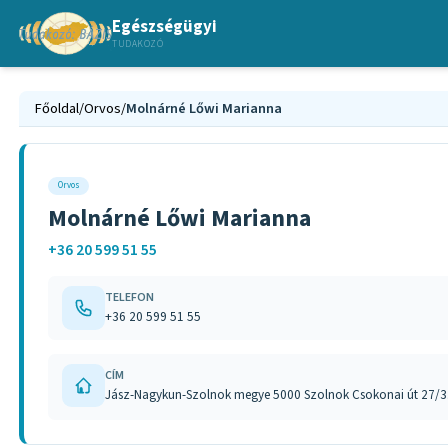
Egészségügyi
TUDAKOZÓ
Főoldal
/
Orvos
/
Molnárné Lőwi Marianna
Orvos
Molnárné Lőwi Marianna
+36 20 599 51 55
TELEFON
+36 20 599 51 55
CÍM
Jász-Nagykun-Szolnok megye 5000 Szolnok Csokonai út 27/3