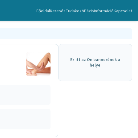
Főoldal
Keresés
TudakozóBázis
Információ
Kapcsolat
Ez itt az Ön bannerének a
helye