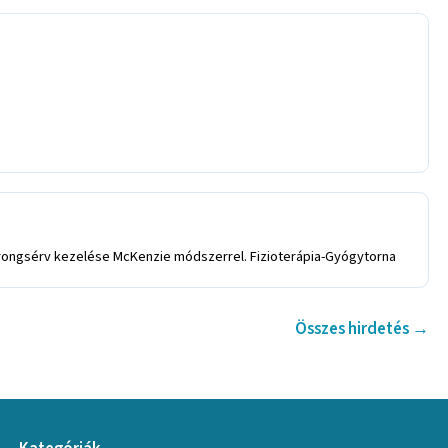
korongsérv kezelése McKenzie módszerrel. Fizioterápia-Gyógytorna
Összes hirdetés →