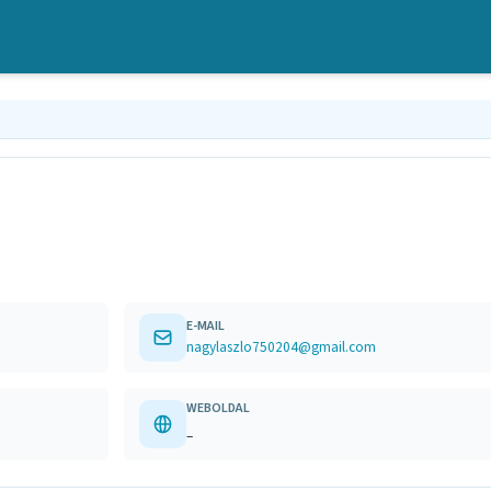
E-MAIL
nagylaszlo750204@gmail.com
WEBOLDAL
–