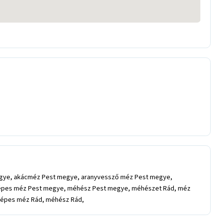
egye, akácméz Pest megye, aranyvessző méz Pest megye,
lépes méz Pest megye, méhész Pest megye, méhészet Rád, méz
 lépes méz Rád, méhész Rád,