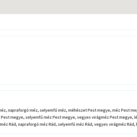
méz, napraforgó méz, selyemfű méz, méhészet Pest megye, méz Pest m
 Pest megye, selyemfű méz Pest megye, vegyes virágméz Pest megye, 
méz Rád, napraforgó méz Rád, selyemfű méz Rád, vegyes virágméz Rád,