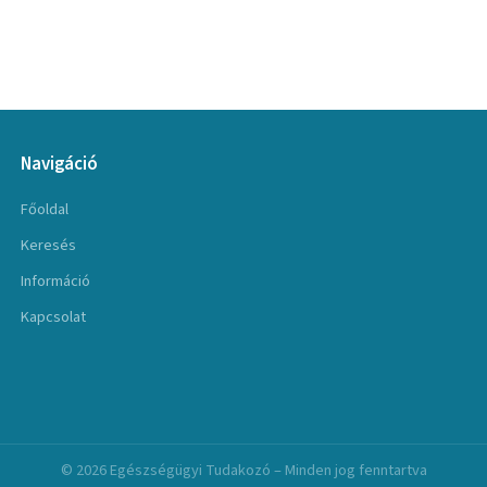
Navigáció
Főoldal
Keresés
Információ
Kapcsolat
© 2026 Egészségügyi Tudakozó – Minden jog fenntartva