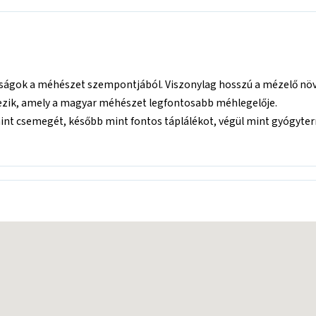
ságok a méhészet szempontjából. Viszonylag hosszú a mézelő növé
kezik, amely a magyar méhészet legfontosabb méhlegelője.
mint csemegét, később mint fontos táplálékot, végül mint gyógyterm