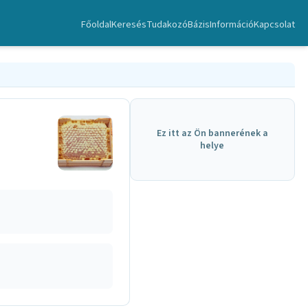
Főoldal
Keresés
TudakozóBázis
Információ
Kapcsolat
Ez itt az Ön bannerének a
helye