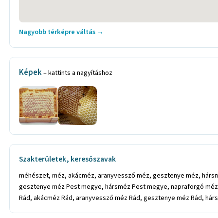
Nagyobb térképre váltás →
Képek
– kattints a nagyításhoz
Szakterületek, keresőszavak
méhészet, méz, akácméz, aranyvessző méz, gesztenye méz, hárs
gesztenye méz Pest megye, hársméz Pest megye, napraforgó méz
Rád, akácméz Rád, aranyvessző méz Rád, gesztenye méz Rád, hárs