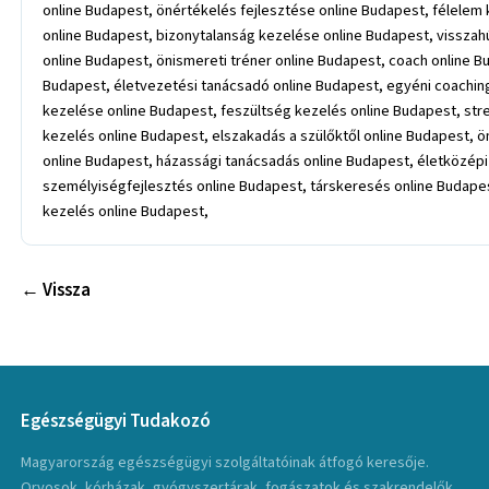
← Vissza
Egészségügyi Tudakozó
Magyarország egészségügyi szolgáltatóinak átfogó keresője.
Orvosok, kórházak, gyógyszertárak, fogászatok és szakrendelők