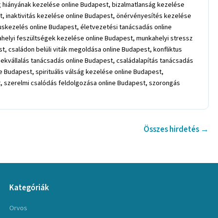
Összes hirdetés →
Kategóriák
Orvos