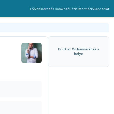
Főoldal
Keresés
TudakozóBázis
Információ
Kapcsolat
Ez itt az Ön bannerének a
helye