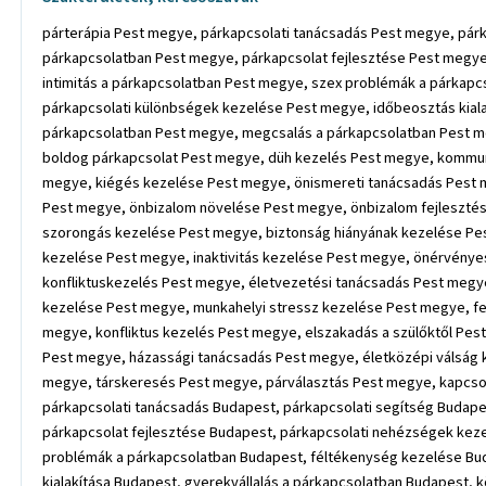
párterápia Pest megye, párkapcsolati tanácsadás Pest megye, párkapcsolati segítség Pest megye, szerep a párkapcsolatban Pest megye, együttműködés a párkapcsolatban Pest megye, kommunikáció a párkapcsolatban Pest megye, párkapcsolat fejlesztése Pest megye, párkapcsolati nehézségek kezelése Pest megye, párkapcsolati problémák kezelése Pest megye, intimitás elvesztése Pest megye, intimitás a párkapcsolatban Pest megye, szex problémák a párkapcsolatban Pest megye, féltékenység kezelése Pest megye, bizalmatlanság kezelése Pest megye, elköteleződés hiánya Pest megye, párkapcsolati különbségek kezelése Pest megye, időbeosztás kialakítása Pest megye, gyerekvállalás a párkapcsolatban Pest megye, közös célok a párkapcsolatban Pest megye, elhidegülés a párkapcsolatban Pest megye, megcsalás a párkapcsolatban Pest megye, trauma kezelése Pest megye, gyászfeldolgozás Pest megye, halál feldolgozása Pest megye, veszteség feldolgozása Pest megye, boldog párkapcsolat Pest megye, düh kezelés Pest megye, kommunikáció fejlesztése Pest megye, kommunikáció fejlesztés Pest megye, együttműködés fejlesztése Pest megye, önismereti tréning Pest megye, kiégés kezelése Pest megye, önismereti tanácsadás Pest megye, önismereti segítség Pest megye, önértékelési tanácsadás Pest megye, életvezetési tanácsadás Pest megye, önismeret fejlesztése Pest megye, önbizalom növelése Pest megye, önbizalom fejlesztése Pest megye, önbecsülés hiányának a kezelése Pest megye, önértékelés fejlesztése Pest megye, félelem kezelése Pest megye, szorongás kezelése Pest megye, biztonság hiányának kezelése Pest megye, bizalmatlanság kezelése Pest megye, bizonytalanság kezelése Pest megye, visszahúzódottság kezelése Pest megye, félénkség kezelése Pest megye, inaktivitás kezelése Pest megye, önérvényesítés kezelése Pest megye, önismereti tréner Pest megye, coach Pest megye, life coach Pest megye, life coaching Pest megye, konfliktuskezelés Pest megye, életvezetési tanácsadás Pest megye, életvezetési tanácsadó Pest megye, egyéni coaching Pest megye, munkahelyi problémák kezelése Pest megye, munkahelyi feszültségek kezelése Pest megye, munkahelyi stressz kezelése Pest megye, feszültség kezelés Pest megye, stresszkezelés Pest megye, családon belüli viták kezelése Pest megye, családon belüli viták megoldása Pest megye, konfliktus kezelés Pest megye, elszakadás a szülőktől Pest megye, önálló élet kihívásai Pest megye, jövőkép hiánya Pest megye, gyermekvállalás tanácsadás Pest megye, családalapítás tanácsadás Pest megye, házassági tanácsadás Pest megye, életközépi válság kezelése Pest megye, újrakezdési nehézségek kezelése Pest megye, spirituális válság kezelése Pest megye, személyiségfejlesztés Pest megye, társkeresés Pest megye, párválasztás Pest megye, kapcsolati krízis kezelés Pest megye, szerelmi csalódás feldolgozása Pest megye, szorongás kezelés Pest megye, párterápia Budapest, párkapcsolati tanácsadás Budapest, párkapcsolati segítség Budapest, szerep a párkapcsolatban Budapest, együttműködés a párkapcsolatban Budapest, kommunikáció a párkapcsolatban Budapest, párkapcsolat fejlesztése Budapest, párkapcsolati nehézségek kezelése Budapest, párkapcsolati problémák kezelése Budapest, intimitás elvesztése Budapest, intimitás a párkapcsolatban Budapest, szex problémák a párkapcsolatban Budapest, féltékenys