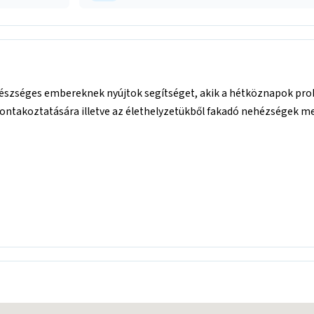
észséges embereknek nyújtok segítséget, akik a hétköznapok prob
ibontakoztatására illetve az élethelyzetükből fakadó nehézségek 