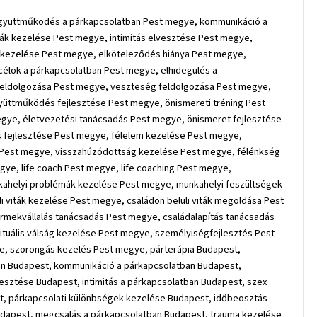
ejlesztése 1. kerület, önbecsülés hiányának a kezelése 1. kerület, önértékelés fejlesztése 1. kerület, félelem kezelése 1. kerület, szorongás kezelése 1. kerület, biztonság hiányának kezelése 1. kerület, bizalmatlanság kezelése 1. kerület, bizonytalanság kezelése 1. kerület, visszahúzódottság kezelése 1. kerület, félénkség kezelése 1. kerület, inaktivitás kezelése 1. kerület, önérvényesítés kezelése 1. kerület, önismereti tréner 1. kerület, coach 1. kerület, life coach 1. kerület, life coaching 1. kerület, konfliktuskezelés 1. kerület, életvezetési tanácsadás 1. kerület, életvezetési tanácsadó 1. kerület, egyéni coaching 1. kerület, munkahelyi problémák kezelése 1. kerület, munkahelyi feszültségek kezelése 1. kerület, munkahelyi stressz kezelése 1. kerület, feszültség kezelés 1. kerület, stresszkezelés 1. kerület, családon belüli viták kezelése 1. kerület, családon belüli viták megoldása 1. kerület, konfliktus kezelés 1. kerület, elszakadás a szülőktől 1. kerület, önálló élet kihívásai 1. kerület, jövőkép hiánya 1. kerület, gyermekvállalás tanácsadás 1. kerület, családalapítás tanácsadás 1. kerület, házassági tanácsadás 1. kerület, életközépi válság kezelése 1. kerület, újrakezdési nehézségek kezelése 1. kerület, spirituális válság kezelése 1. kerület, személyiségfejlesztés 1. kerület, társkeresés 1. kerület, párválasztás 1. kerület, kapcsolati krízis kezelés 1. kerület, szerelmi csalódás feldolgozása 1. kerület, szorongás kezelés 1. kerület, párterápia Buda, párkapcsolati tanácsadás Buda, párkapcsolati segítség Buda, szerep a párkapcsolatban Buda, együttműködés a párkapcsolatban Buda, kommunikáció a párkapcsolatban Buda, párkapcsolat fejlesztése Buda, párkapcsolati nehézségek kezelése Buda, párkapcsolati problémák kezelése Buda, intimitás elvesztése Buda, intimitás a párkapcsolatban Buda, szex problémák a párkapcsolatban Buda, féltékenység kezelése Buda, bizalmatlanság kezelése Buda, elköteleződés hiánya Buda, párkapcsolati különbségek kezelése Buda, időbeosztás kialakítása Buda, gyerekvállalás a párkapcsolatban Buda, közös célok a párkapcsolatban Buda, elhidegülés a párkapcsolatban Buda, megcsalás a párkapcsolatban Buda, trauma kezelése Buda, gyászfeldolgozás Buda, halál feldolgozása Buda, veszteség feldolgozása Buda, boldog párkapcsolat Buda, düh kezelés Buda, kommunikáció fejlesztése Buda, kommunikáció fejlesztés Buda, együttműködés fejlesztése Buda, önismereti tréning Buda, kiégés kezelése Buda, önismereti tanácsadás Buda, önismereti segítség Buda, önértékelési tanácsadás Buda, életvezetési tanácsadás Buda, önismeret fejlesztése Buda, önbizalom növelése Buda, önbizalom fejlesztése Buda, önbecsülés hiányának a kezelése Buda, önértékelés fejlesztése Buda, félelem kezelése Buda, szorongás kezelése Buda, biztonság hiányának kezelése Buda, bizalmatlanság kezelése Buda, bizonytalanság kezelése Buda, visszahúzódottság kezelése Buda, félénkség kezelése Buda, inaktivitás kezelése Buda, önérvényesítés kezelése Buda, önismereti tréner Buda, coach Buda, life coach Buda, life coaching Buda, konfliktuskezelés Bu