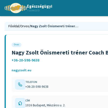
Egészségügyi
TUDAKOZÓ
Főoldal
/
Orvos
/
Nagy Zsolt Önismereti tréner Coach Budapest 1. kerület
Orvos
Nagy Zsolt Önismereti tréner Coach B
+36-20-598-9638
nagyzsolt.eu
TELEFON
+36-20-598-9638
CÍM
1016 Budapest, Mészáros u. 2.