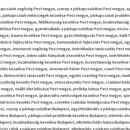
ég kezelése Budapest, bizalmatlanság kezelése Budapest, elköteleződés hiánya Budapest, párkapcsolati különbségek kezelése Budapest, időbeosztás kialakítása Budapest, gyerekvállalás a párkapcsolatban Budapest, közös célok a párkapcsolatban Budapest, elhidegülés a párkapcsolatban Budapest, megcsalás a párkapcsolatban Budapest, trauma kezelése Budapest, gyászfeldolgozás Budapest, halál feldolgozása Budapest, veszteség feldolgozása Budapest, boldog párkapcsolat Budapest, düh kezelés Budapest, kommunikáció fejlesztése Budapest, kommunikáció fejlesztés Budapest, együttműködés fejlesztése Budapest, önismereti tréning Budapest, kiégés kezelése Budapest, önismereti tanácsadás Budapest, önismereti segítség Budapest, önértékelési tanácsadás Budapest, életvezetési tanácsadás Budapest, önismeret fejlesztése Budapest, önbizalom növelése Budapest, önbizalom fejlesztése Budapest, önbecsülés hiányának a kezelése Budapest, önértékelés fejlesztése Budapest, félelem kezelése Budapest, szorongás kezelése Budapest, biztonság hiányának kezelése Budapest, bizalmatlanság kezelése Budapest, bizonytalanság kezelése Budapest, visszahúzódottság kezelése Budapest, félénkség kezelése Budapest, inaktivitás kezelése Budapest, önérvényesítés kezelése Budapest, önismereti tréner Budapest, coach Budapest, life coach Budapest, life coaching Budapest, konfliktuskezelés Budapest, életvezetési tanácsadás Budapest, életvezetési tanácsadó Budapest, egyéni coaching Budapest, munkahelyi problémák kezelése Budapest, munkahelyi feszültségek kezelése Budapest, munkahelyi stressz kezelése Budapest, feszültség kezelés Budapest, stresszkezelés Budapest, családon belüli viták kezelése Budapest, családon belüli viták megoldása Budapest, konfliktus kezelés Budapest, elszakadás a szülőktől Budapest, önálló élet kihívásai Budapest, jövőkép hiánya Budapest, gyermekvállalás tanácsadás Budapest, családalapítás tanácsadás Budapest, házassági tanácsadás Budapest, életközépi válság kezelése Budapest, újrakezdési nehézségek kezelése Budapest, spirituális válság kezelése Budapest, személyiségfejlesztés Budapest, társkeresés Budapest, párválasztás Budapest, kapcsolati krízis kezelés Budapest, szerelmi csalódás feldolgozása Budapest, szorongás kezelés Budapest, párterápia 1. kerület, párkapcsolati tanácsadás 1. kerület, párkapcsolati segítség 1. kerület, szerep a párkapcsolatban 1. kerület, együttműködés a párkapcsolatban 1. kerület, kommunikáció a párkapcsolatban 1. kerület, párkapcsolat fejlesztése 1. kerület, párkapcsolati nehézségek kezelése 1. kerület, párkapcsolati problémák kezelése 1. kerület, intimitás elvesztése 1. kerület, intimitás a párkapcsolatban 1. kerület, szex problémák a párkapcsolatban 1. kerület, féltékenység kezelése 1. kerület, bizalmatlanság kezelése 1. kerület, elköteleződés hiánya 1. kerület, párkapcsolati különbségek kezelése 1. kerület, időbeosztás kialakítása 1. kerület, gyerekvállalás a párkapcsolatban 1. kerület, közös célok a párkapcsolatban 1. kerület, elhidegülés a párkapcsolatban 1. kerület, megcsalás a párkapcsolatban 1. kerület, trauma kezelése 1. kerület, gyászfeldolgozás 1. kerület, halál feldolgozása 1. kerület, veszteség feldolgozása 1. kerület, boldog párkapcsolat 1. kerület, düh kezelés 1. kerület, kommunikáció fejlesztése 1. kerület, kommunikáció fejlesztés 1. kerület, együttműködés fejlesztése 1. kerület, önismereti tréning 1. kerület, kiégés kezelése 1. kerület, önismereti tanácsadás 1. kerület, önismereti segítség 1. kerület, önértékelési tanácsadás 1. kerület, életvezetési tanácsadás 1. kerület, önismeret fejlesztése 1. kerület, önbizalom növelése 1. kerület, önbizalom f