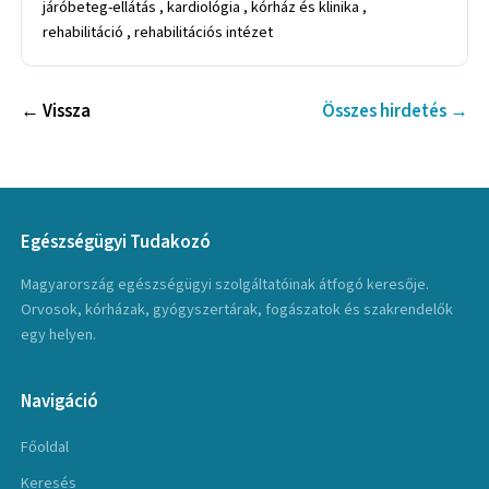
járóbeteg-ellátás , kardiológia , kórház és klinika ,
rehabilitáció , rehabilitációs intézet
← Vissza
Összes hirdetés →
Egészségügyi Tudakozó
Magyarország egészségügyi szolgáltatóinak átfogó keresője.
Orvosok, kórházak, gyógyszertárak, fogászatok és szakrendelők
egy helyen.
Navigáció
Főoldal
Keresés