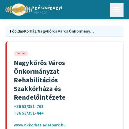
Egészségügyi
TUDAKOZÓ
Főoldal
/
Kórház
/
Nagykőrös Város Önkormányzat Rehabilitációs Szakkórháza és Rendelőintézete
Kórház
Nagykőrös Város
Önkormányzat
Rehabilitációs
Szakkórháza és
Rendelőintézete
+36 53/351-761
+36 53/351-444
www.nkkorhaz.adatpark.hu